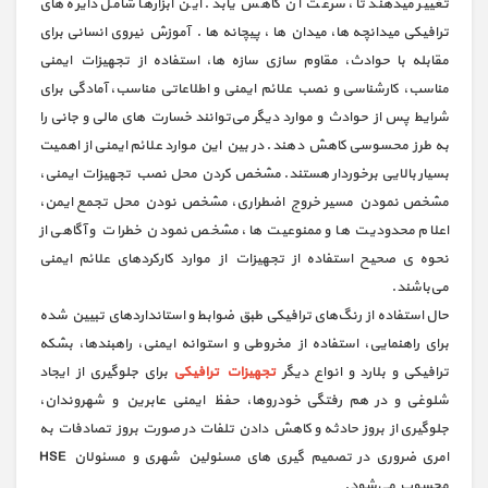
تغییر میدهند تا، سرعت آن کاهش یابد. این ابزارها شامل دایره هاي
ترافیکی میدانچه ها، میدان ها ، پیچانه ها . آموزش نیروی انسانی برای
مقابله با حوادث، مقاوم سازی سازه ها، استفاده از تجهیزات ایمنی
مناسب، کارشناسی و نصب علائم ایمنی و اطلاعاتی مناسب، آمادگی برای
شرایط پس از حوادث و موارد دیگر می‌توانند خسارت های مالی و جانی را
به طرز محسوسی کاهش دهند. در بین این موارد علائم ایمنی از اهمیت
بسیار بالایی برخوردار هستند. مشخص کردن محل نصب تجهیزات ایمنی،
مشخص نمودن مسیر خروج اضطراری، مشخص نودن محل تجمع ایمن،
اعلام محدودیت ها و ممنوعیت ها، مشخص نمودن خطرات و آگاهی از
نحوه ی صحیح استفاده از تجهیزات از موارد کارکرد‌های علائم ایمنی
می‌باشند.
حال استفاده از رنگ‌های ترافیکی طبق ضوابط و استانداردهای تبیین شده
برای راهنمایی، استفاده از مخروطی و استوانه ایمنی، راهبند‌ها، بشکه
ترافیکی و بلارد و انواع دیگر
تجهیزات ترافیکی
برای جلوگیری از ایجاد
شلوغی و در هم رفتگی خودروها، حفظ ایمنی عابرین و شهروندان،
جلوگیری از بروز حادثه و کاهش دادن تلفات در صورت بروز تصادفات به
امری ضروری در تصمیم گیری های مسئولین شهری و مسئولان HSE
محسوب می‌شود.