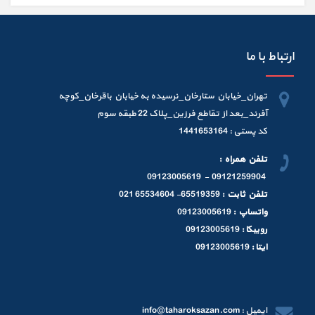
ارتباط با ما
تهران_خیابان ستارخان_نرسیده به خیابان باقرخان_کوچه
آفرند_بعد از تقاطع فرزین_پلاک 22 طبقه سوم
کد پستی : 1441653164
تلفن همراه :
09121259904 - 09123005619
تلفن ثابت :
65519359- 65534604 021
واتساپ :
09123005619
روبیکا :
09123005619
ایتا :
09123005619
ایمیل : info@taharoksazan.com