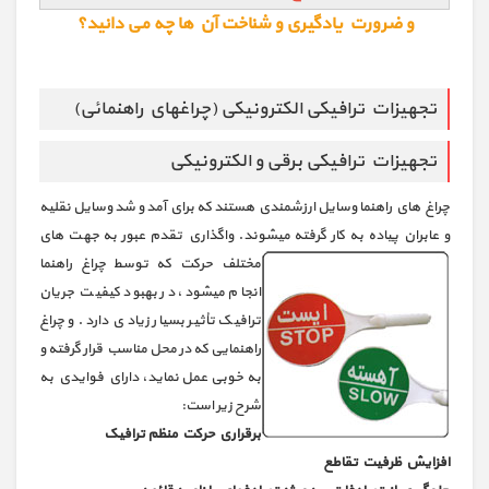
و ضرورت یادگیری و شناخت آن ها چه می دانید؟
تجهیزات ترافیکی الکترونیکی (چراغهاي راهنمائی‎)
تجهیزات ترافیکی برقی و الکترونیکی
چراغ هاي راهنما وسایل ارزشمندي هستند که براي آمد و شد وسایل نقلیه
و عابران پیاده به کار گرفته میشوند. واگذاري تقدم عبور به
جهت هاي
مختلف حرکت که توسط چراغ راهنما
انجام میشود، در بهبود کیفیت جریان
ترافیک تأثیر بسیار زیادي دارد. و چراغ
راهنمایی که در محل مناسب قرار گرفته و
به خوبی عمل نماید، داراي فوایدي به
شرح زیر است:
برقراري حرکت منظم ترافیک
افزایش ظرفیت تقاطع