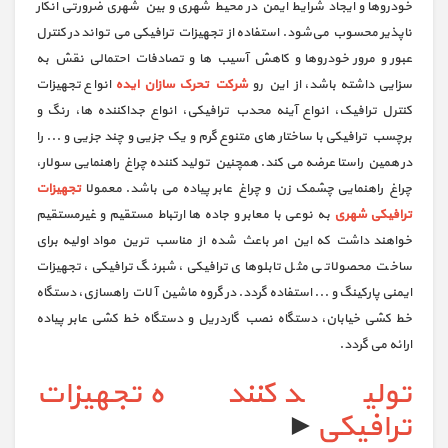
خودروها و ایجاد شرایط ایمن در محیط شهری و بین شهری ضرورتی انکار
ناپذیر محسوب می‌شود. استفاده از تجهیزات ترافیکی می تواند در کنترل
عبور و مرور خودروها و کاهش آسیب ها و تصادفات احتمالی نقش به
سزایی داشته باشد، از این رو
شرکت تحرک سازان ایده
انواع تجهیزات
کنترل ترافیک، انواع آینه محدب ترافیکی، انواع جداکننده ها، رنگ و
برچسب ترافیکی با ساختار های متنوع گرم و یک جزیی و چند جزیی و ... را
در همین راستا عرضه می کند. همچنین تولید کننده چراغ راهنمایی سولار،
چراغ راهنمایی چشمک زن و چراغ عابر پیاده می باشد. معمولا
تجهیزات
ترافیکی شهری
به نوعی با معابر و جاده ها ارتباط مستقیم و غیرمستقیم
خواهند داشت که این امر باعث شده از مناسب ترین مواد اولیه برای
ساخت محصولاتی مثل تابلوهای ترافیکی، شبرنگ ترافیکی، تجهیزات
ایمنی پارکینگ و ... استفاده گردد. در گروه ماشین آلات راهسازی، دستگاه
خط کشی خیابان، دستگاه نصب گاردریل و دستگاه خط کشی عابر پیاده
ارائه می گردد.
تولید کننده تجهیزات
ترافیکی
►