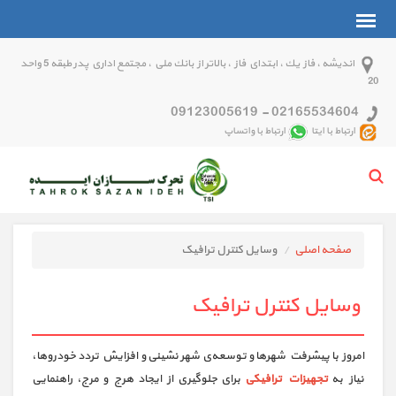
انديشه ، فاز يك ، ابتداي فاز ، بالاتر از بانك ملي ، مجتمع اداري پدر طبقه 5 واحد
20
09123005619
-
02165534604
ارتباط با ایتا
ارتباط با واتساپ
صفحه اصلی
وسایل کنترل ترافیک
وسایل کنترل ترافیک
امروز با پیشرفت شهرها و توسعه‌ی شهر نشینی و افزایش تردد خودروها،
نیاز به
تجهیزات ترافیکی
برای جلوگیری از ایجاد هرج و مرج، راهنمایی