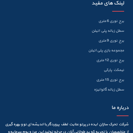
لینک های مفید
برج نوری 6 متری
سطل زباله پلي اتيلن
برج نوری 9 متری
مجموعه بازی پلی اتیلن
برج نوری 12 متری
نیمکت پارکی
برج نوری 15 متری
سطل زباله گالوانيزه
درباره ما
شرکت تحرک سازان ایده در پرتو عنایت لطف پروردگار با اندیشه ای نو و بهره گیری
از متخصصان با تجربه که ید طولانی آنان در چرخه تولید این مرز و بوم سرمایه و