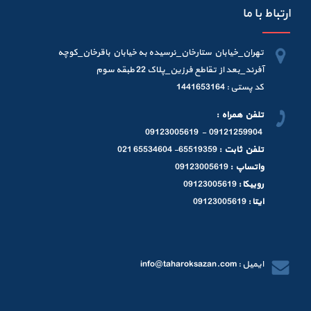
ارتباط با ما
تهران_خیابان ستارخان_نرسیده به خیابان باقرخان_کوچه
آفرند_بعد از تقاطع فرزین_پلاک 22 طبقه سوم
کد پستی : 1441653164
تلفن همراه :
09121259904 - 09123005619
تلفن ثابت :
65519359- 65534604 021
واتساپ :
09123005619
روبیکا :
09123005619
ایتا :
09123005619
ایمیل : info@taharoksazan.com