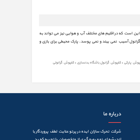
این است که در اقلیم های مختلف آب و هوایی نیز می تواند به
 گرانول آسیب نمی بیند و نمی پوسد. پارک محیطی برای بازی و
،
،
پوش پارکی
کفپوش گرانول باشگاه بدنسازی
کفپوش گرانولی
درباره ما
شرکت تحرک سازان ایده در پرتو عنایت لطف پروردگار با
اندیشه ای نو و بهره گیری از متخصصان با تجربه که ید