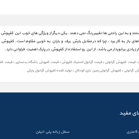
تند و به این راحتی ها تغییر رنگ نمی دهند. یکی دیگر از ویژگی های خوب این کفپوش 
ضاهای باز به کار برد ، چرا که در مقابل بارش برف و باران به خوبی مقاوم است. کفپوش
ادی برخوردار می باشد. از این رو استفاده از کفپوش در پارک اهمیت فراوانی دارد.
،
،
،
 قیمت کفپوش گرانولی
قیمت گرانول لاستیک کفپوش
قیمت کفپوش باشگاه بدنسازی
قیمت کف
،
،
وش گرانولی
کفپوش گرانولی زمین بازی کودکان
تولید کننده کفپوش گرانول پارکی
ای مفید
ی
سطل زباله پلي اتيلن