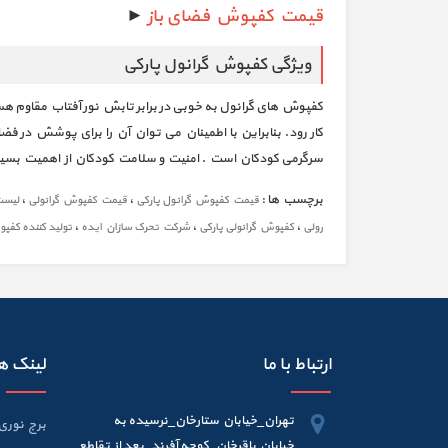
قیمت کفپوش فضای باز
►
ویژگی کفپوش گرانول پارکی
کفپوش های گرانول به خوبی در برابر تابش نور آفتاب مقاوم هس
کار رود. بنابراین با اطمینان می توان آن را برای پوشش در ف
سرگرمی کودکان است . امنیت و سلامت کودکان از اهمیت بسیار زی
برچسب ها :
،
،
قیمت کفپوش گرانول پارکی
قیمت کفپوش گرانولی
لیست
،
،
،
رولی
کفپوش گرانولی پارکی
شرکت تحرک سازان ایده
تولید کننده کفپ
ارتباط با ما
لینک ه
تهران_خیابان ستارخان_نرسیده به
برج نوری 6 متر
خیابان باقرخان_کوچه آفرند_بعد از تقاطع