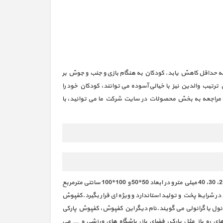
 به حداقل کاهش یابد. کودکان به هنگام بازی و جنب و جوش بر
ترتیب والدین نیز با خیالی آسوده می توانند، کودکان خود را
ا با مراجعه به بخش محصولات در سایت شرکت ما می توانید، با
کفپوش گرانولی لاستیکی با کیفیت و مرغوبیت ویژه پارک ها در گروه تولیدی تحرک سازان ایده تولید می گردد. این نوع محصول در ضخامت های 20، 25، 30، 40 میلی متر و در ابعاد 50*50 و 100*100 سانتی مترمربع
ر شرایط پخت و تولید استاندارد و ویژه ای قرار بگیرد.کفپوش
انول یا گرانولی می گویند.نام دیگر این کفپوش، کفپوش پارکی
ای رو باز مثل پارک، فضای باز، باشگاه های ورزشی و … می