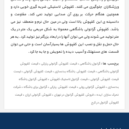
ورزشکاران جلوگیری می کنند. کفپوش لاستیکی ضربه گیری خوبی دارد و
همچنین هنگام حرکت بر روی آن صدایی تولید نمی کند. مقاومت و
دانسیته ی این کفپوش بالا است ولی در عین حال نرم و منعطف نیز می
باشد. کفپوش گرانولی باشگاهی معمولا به شکل مربعی یک متر در یک
متر تولید می شوند ولی می توان آنها را در ابعاد بزرگتر نیز تولید کرد. به هر
حال حمل و نقل و نصب این کفپوش ها بسیار آسان است و حتی می توان
قسمت های مستهلک و آسیب دیده را تعویض و جا به جا کرد.
برچسب ها :
،
،
گرانول باشگاهی
قیمت کفپوش گرانولی پارکی
قیمت کفپوش
،
،
،
گرانولی باشگاهی
قیمت کفپوش باشگاه بدنسازی
قیمت کفپوش گرانولی
لیست
،
،
قیمت کفپوش گرانولی
قیمت گرانول لاستیک کفپوش
کفپوش گرانول باشگاه
،
،
،
،
بدنسازی
کفپوش گرانولی رولی
قیمت کفپوش پارکی
گرانول برای باشگاه
شرکت
،
،
،
تحرک سازان ایده
فروش کفپوش گرانول در تهران
کفپوش گرانولی ارزان
قیمت
کفپوش گرانول در کرج