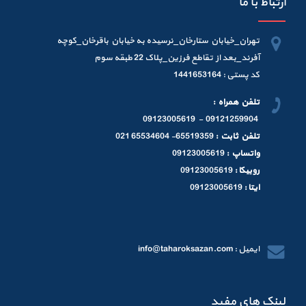
ارتباط با ما
تهران_خیابان ستارخان_نرسیده به خیابان باقرخان_کوچه
آفرند_بعد از تقاطع فرزین_پلاک 22 طبقه سوم
کد پستی : 1441653164
تلفن همراه :
09121259904 - 09123005619
تلفن ثابت :
65519359- 65534604 021
واتساپ :
09123005619
روبیکا :
09123005619
ایتا :
09123005619
ایمیل : info@taharoksazan.com
لینک های مفید