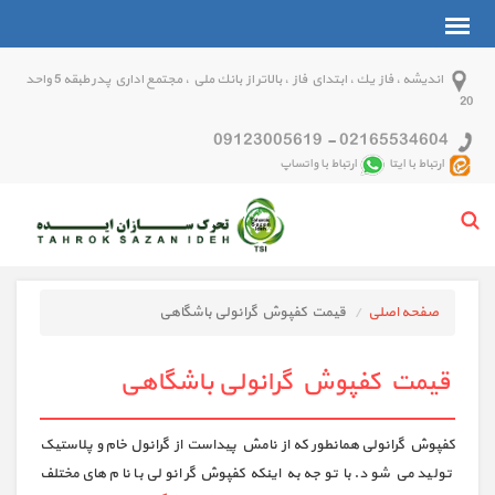
انديشه ، فاز يك ، ابتداي فاز ، بالاتر از بانك ملي ، مجتمع اداري پدر طبقه 5 واحد
20
09123005619
-
02165534604
ارتباط با ایتا
ارتباط با واتساپ
صفحه اصلی
قیمت کفپوش گرانولی باشگاهی
قیمت کفپوش گرانولی باشگاهی
کفپوش گرانولی همانطور که از نامش پیداست از گرانول خام و پلاستیک
تولید می شود. با توجه به اینکه کفپوش گرانولی با نام های مختلف