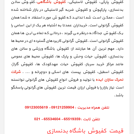
کفپوش پارکی، کفپوش لاستیکی،
کفپوش باشگاهی
، کفپوش سالن
بدنسازی، پارکپوش و کفپوش ضربه گیر لاستیکی در بازار شناخته شده
است، ممکن است شما ندانید که کفپوش مورد استفاده شما همان
کفپوش گرانولی است. خریداران عمدتا به اشتباه هر یک از این اسامی را
یک کفپوش جداگانه درنظر می گیرند، درحالی که تمامی این ها همان
کفپوش گرانولی است. کفپوش گرانولی کاربردهای گسترده ای در محیط ها
دارد. مهم ترین آن ها عبارتند از: کفپوش باشگاه ورزشی و سالن های
بدنسازی، کفپوش حیات وحش و پارک ها، کفپوش محیط های عمومی
مانند مراکز خرید سرباز، کفپوش حیات مهدکودک ها، کفپوش گاراژ،
کفپوش اسطبل، کفپوش پیست های اسکی و دوچرخه و ... .
شرکت
تحرک سازان ایده
با تولید و فروش انواع کفپوش های گرانولی توانسته
است نیاز بازار را با فروش ارزان قیمت ترین کفپوش های گرانولی پاسخگو
باشد.
قیمت کفپوش باشگاه بدنسازی