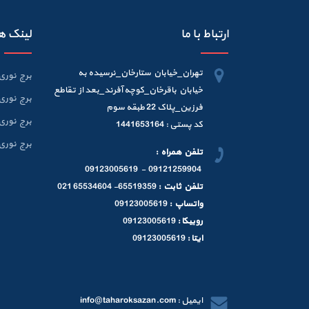
ارتباط با ما
لینک ه
تهران_خیابان ستارخان_نرسیده به
برج نوری 6 متر
خیابان باقرخان_کوچه آفرند_بعد از تقاطع
برج نوری 9 متر
فرزین_پلاک 22 طبقه سوم
برج نوری 12 متر
کد پستی : 1441653164
برج نوری 15 متر
تلفن همراه :
09121259904 - 09123005619
تلفن ثابت :
65519359- 65534604 021
واتساپ :
09123005619
روبیکا :
09123005619
ایتا :
09123005619
ایمیل : info@taharoksazan.com