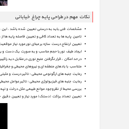
نکات مهم در طراحی پایه چراغ خیابانی
مشخصات فنی باید به درستی تعیین شده باشد . این م
تامین پایه ها به تعداد کافی و تعیین فاصله پایه ها از
تعیین ارتفاع درست سازه بر مبنای نور مورد نیاز موقعیت 
ایجاد طیف نور با حجم مناسب و به صورت یک دست و یکن
در حد امکان ، قرار نگرفتن منبع نوری در مقابل دید راکبی
متناسب با بادهای منطقه ای و نیروهای محیطی و جغرافی
رعایت جنبه های ارگونومی محیطی : تاثیر درست و مثبتی
رعایت جنبه های فیزیولوژی محیطی : تاثیر عوامل محیطی م
بررسی محیط از نظر وجود موانع طبیعی مثل درخت و تپه 
تعیین تعداد براکت (دستک) مورد نیاز و تعیین دقیق ج