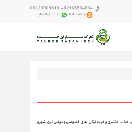
09123005619
-
02165534604
ارتباط با ایتا
ارتباط با واتساپ
سبب جذب مشتری و خرید ارگان های خصوصی و دولتی این شهر و