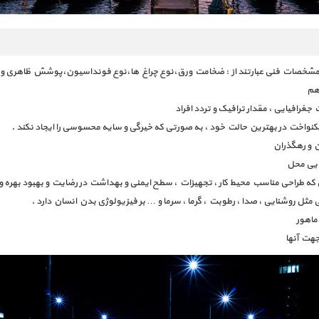
شخصات فنی عبارتند از : ضخامت ورق،نوع چراغ ها،نوع فونداسیون،پوشش ظاهری و ..
 هم
جغرافیایی ، مقدار ترافیک و تردد افراد
واخت در بهترین حالت خود ، به صورتی که خیرگی و سایه محسوسی را ایجاد نکند .
ن و رهگذران
ایی محل
 که طراحی مناسب محیط کار ، تجهیزات ، سطح ایمنی و بهداشت در رضایت و بهبود بهره ور
ثل روشنایی ، صدا ، رطوبت ، گرما ، سرما و … بر فیزیولوژی بدن انسان دارد .
ماهور
هت آنها