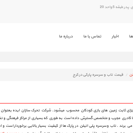
بقه 5 واحد 20
ها
اخبار
تماس با ما
درباره ما
لن
قیمت تاب و سرسره پارکی در کرج
از اجزای ثابت زمین های بازی کودکان محسوب میشود. شرکت تحرک سازان ایده بعنوان ی
ا كادري مجرب و متخصص گسترش داده است به طوري كه بسياري از مراكز فرهنگي و تفري
ي برند . تاب وسرسره پلی اتیلن در پارک ها از کیفیت بسیار بالایی برخوردار است و