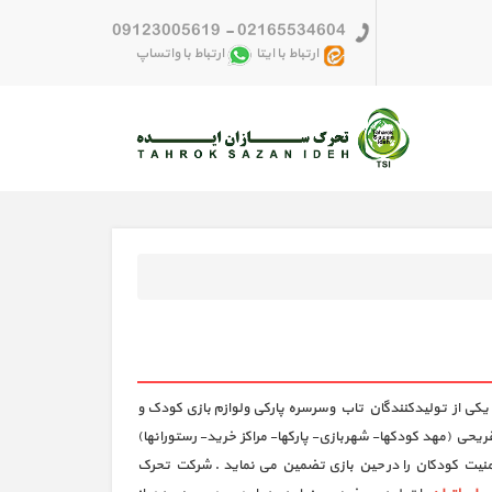
09123005619
-
02165534604
ارتباط با ایتا
ارتباط با واتساپ
کی از تولیدکنندگان تاب وسرسره پارکی ولوازم بازی کودک و
حي (مهد كودكها- شهربازي- پاركها- مراكز خريد- رستورانها)
 امنیت کودکان را در حین بازی تضمین می نماید . شرکت تحرک