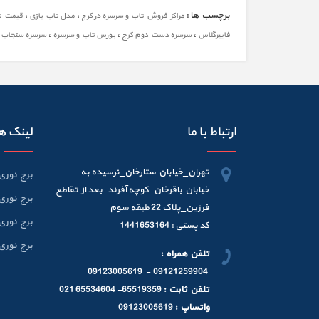
برچسب ها :
،
،
مراکز فروش تاب و سرسره در کرج
مدل تاب بازی
قیمت تا
،
،
،
،
فایبرگلاس
سرسره دست دوم کرج
بورس تاب و سرسره
سرسره سنجاب
ارتباط با ما
لینک ه
تهران_خیابان ستارخان_نرسیده به
برج نوری 6 متر
خیابان باقرخان_کوچه آفرند_بعد از تقاطع
برج نوری 9 متر
فرزین_پلاک 22 طبقه سوم
برج نوری 12 متر
کد پستی : 1441653164
برج نوری 15 متر
تلفن همراه :
09121259904 - 09123005619
تلفن ثابت :
65519359- 65534604 021
واتساپ :
09123005619