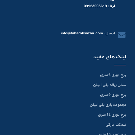
ایتا :
09123005619
ایمیل : info@taharoksazan.com
لینک های مفید
برج نوری 6 متری
سطل زباله پلي اتيلن
برج نوری 9 متری
مجموعه بازی پلی اتیلن
برج نوری 12 متری
نیمکت پارکی
برج نوری 15 متری