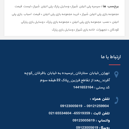
برچسب ها :
،
،
سرسره پلی اتیلن شیراز
وسایل پارک پلی اتیلن شیراز
لیست قیمت
،
،
مجموعه بازی پلی اتیلن شیراز
خرید مجموعه بازی پلی اتیلن
قیمت اسباب بازی پلی
،
،
،
اتیلن
نصب مجموعه بازی پلی اتیلن
مجموعه بازی پارک
وسایل بازی پارکی
،
،
کودکان
تجهیزات خانه بازی شیراز
وسایل بازی پارک
ارتباط با ما
تهران_خیابان ستارخان_نرسیده به خیابان باقرخان_کوچه
آفرند_بعد از تقاطع فرزین_پلاک 22 طبقه سوم
کد پستی : 1441653164
تلفن همراه :
09121259904 - 09123005619
تلفن ثابت :
65519359- 65534604 021
واتساپ :
09123005619
روبیکا :
09123005619