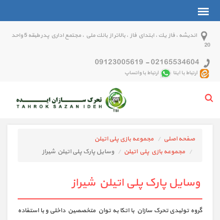
انديشه ، فاز يك ، ابتداي فاز ، بالاتر از بانك ملي ، مجتمع اداري پدر طبقه 5 واحد
20
09123005619
-
02165534604
ارتباط با ایتا
ارتباط با واتساپ
صفحه اصلی
مجموعه بازی پلی اتیلن
مجموعه بازي پلي اتيلن
وسایل پارک پلی اتیلن شیراز
وسایل پارک پلی اتیلن شیراز
گروه تولیدی تحرک سازان با اتکا به توان متخصصین داخلی و با استفاده