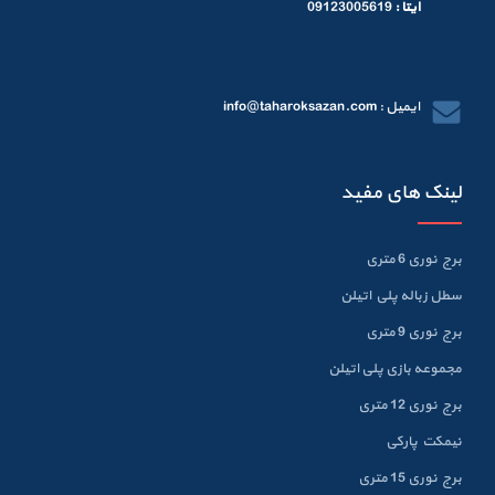
ایتا :
09123005619
ایمیل : info@taharoksazan.com
لینک های مفید
برج نوری 6 متری
سطل زباله پلي اتيلن
برج نوری 9 متری
مجموعه بازی پلی اتیلن
برج نوری 12 متری
نیمکت پارکی
برج نوری 15 متری