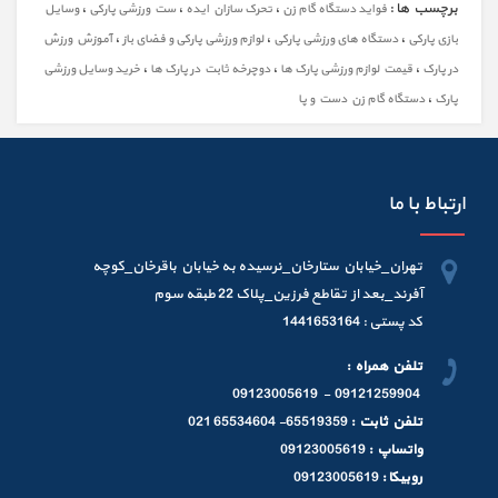
برچسب ها :
،
،
،
فواید دستگاه گام زن
تحرک سازان ایده
ست ورزشی پارکی
وسایل
،
،
،
بازی پارکی
دستگاه های ورزشی پارکی
لوازم ورزشی پارکی و فضای باز
آموزش ورزش
،
،
،
در پارک
قیمت لوازم ورزشی پارک ها
دوچرخه ثابت در پارک ها
خرید وسایل ورزشی
،
پارک
دستگاه گام زن دست و پا
ارتباط با ما
تهران_خیابان ستارخان_نرسیده به خیابان باقرخان_کوچه
آفرند_بعد از تقاطع فرزین_پلاک 22 طبقه سوم
کد پستی : 1441653164
تلفن همراه :
09121259904 - 09123005619
تلفن ثابت :
65519359- 65534604 021
واتساپ :
09123005619
روبیکا :
09123005619