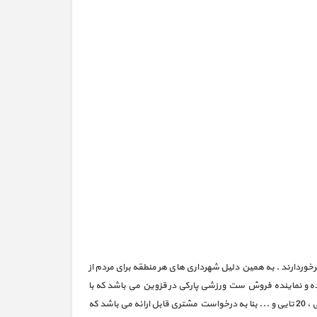
خوردارند . به همین دلیل شهرداری های هر منطقه برای مردم از
نده و نماینده فروش ست ورزشی پارکی در قزوین می باشد که با
بالاترین کیفیت و بکارگیری فولاد درجه یک ، بلبرینگ های بسیار حرفه ای اقدام به تولید این محصولات نموده است . ست های ورزشی در تعداد ده تایی ، 20 تایی و ... بنا به درخواست مشتری قابل ارائه می باشد که