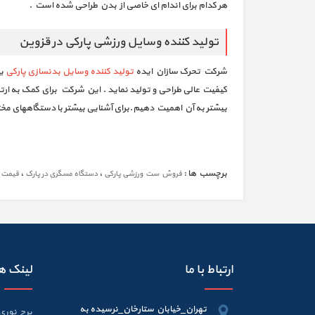
هر کدام برای اندام ای خاصی از بدن طراحی شده است .
تولید کننده وسایل ورزشی پارکی در قزوین
شرکت تحرک سازان ایده
تولید کننده وسایل بدنسازی پارکی
یک
کیفیت عالی طراحی و تولید نماید . این شرکت برای کمک به ا
بیشتر به آن اهمیت دهیم.برای آشنایی بیشتر با دستگاههای مخت
برچسب ها :
،
،
فروش ست ورزشی پارکی
دستگاه مسگری در پارک
قیمت ل
ارتباط با ما
لینک ه
تهران_خیابان ستارخان_نرسیده به
برج نوری 6 متر