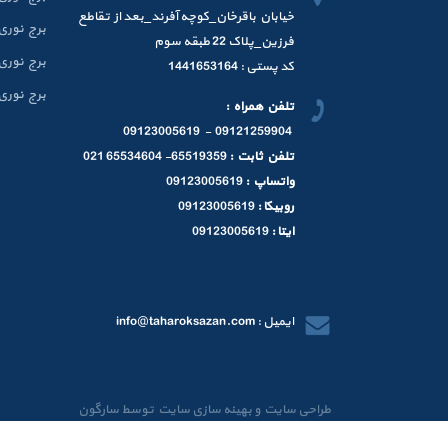
خیابان باقرخان_کوچه آفرند_بعد از تقاطع
برج نوری 9 متر
فرزین_پلاک 22 طبقه سوم
برج نوری 12 متر
کد پستی : 1441653164
برج نوری 15 متر
تلفن همراه :
09121259904 - 09123005619
تلفن ثابت :
65519359- 65534604 021
واتساپ :
09123005619
روبیکا :
09123005619
ایتا :
09123005619
ایمیل : info@taharoksazan.com
طراحی سایت
و
بهینه سازی سایت
توسط
سارگون