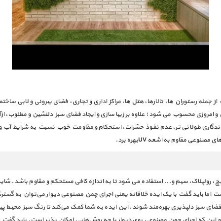
جمله رستوران ها، تالارها، هتل ها، مراكز ادارى و تجارى، فضای بیرونی و لابی ساختما
 و امروزی محسوب می شود ؛ علاوه بر زیبا سازی و ایجاد فضای سبز دلنشین و مطلوب، ازآن
 ماندگاری طولانی تر، عدم نفوذ حشرات، استحکام و مقاومت خوب نسبت به شرایط آب و ه
نوعی مقاوم به اشعه UVبهره برد.
پیچ، رولپلاک، سیم و... استفاده می شود تا به اندازه کافی مستحکم و مقاوم باشد. شا
است اما باید گفت با یک ایده خلاقانه یعنی اجرای چمن مصنوعی دیوار می‌توان به گست
ز فضای سبز دلپذیری بهره‌مند شوند. این ایده به شما کمک می‌کند تا رنگ سبز مح
 و این که اجرای چمن مصنوعی روی دیوار با چه روش‌هایی امکان پذیر است. باید گفت