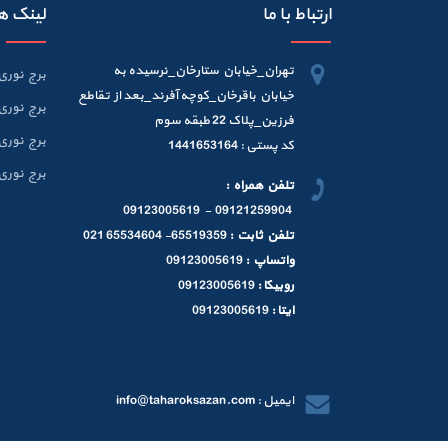
ارتباط با ما
لینک ه
تهران_خیابان ستارخان_نرسیده به
برج نوری 6 متر
خیابان باقرخان_کوچه آفرند_بعد از تقاطع
برج نوری 9 متر
فرزین_پلاک 22 طبقه سوم
برج نوری 12 متر
کد پستی : 1441653164
برج نوری 15 متر
تلفن همراه :
09121259904 - 09123005619
تلفن ثابت :
65519359- 65534604 021
واتساپ :
09123005619
روبیکا :
09123005619
ایتا :
09123005619
ایمیل : info@taharoksazan.com