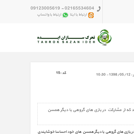
09123005619
-
02165534604
ارتباط با ایتا
ارتباط با واتساپ
كد :
15
 :
1398/05/12 - 10:30
د که از مشارکت در بازی های گروهی با دیگر همسن
ت در بازی های گروهی با دیگر همسن های خود احساسا خوشایندی