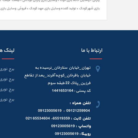
پارکی
وسایل خانه بازی کوک
وسایل بازی پارکی کودکان
لیست قیمت تج
،
،
بازی شهر کودک
تولید کننده وسایل بازی مهد کودک
فروش وسایل بازی 
ارتباط با ما
لینک ه
تهران_خیابان ستارخان_نرسیده به
برج نوری 6 متر
خیابان باقرخان_کوچه آفرند_بعد از تقاطع
برج نوری 9 متر
فرزین_پلاک 22 طبقه سوم
برج نوری 12 متر
کد پستی : 1441653164
برج نوری 15 متر
تلفن همراه :
09121259904 - 09123005619
تلفن ثابت :
65519359- 65534604 021
واتساپ :
09123005619
روبیکا :
09123005619