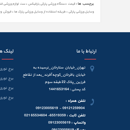
برچسب ها :
،
قیمت دستگاه ورزشی پارکی بارفیکس
ست لوازم ورزشی فضا
،
،
وسایل ورزشی پارکی
طریقه استفاده از وسایل ورزشی پارک ها
فروش وسا
ارتباط با ما
لینک ه
تهران_خیابان ستارخان_نرسیده به
برج نوری 6 متر
خیابان باقرخان_کوچه آفرند_بعد از تقاطع
برج نوری 9 متر
فرزین_پلاک 22 طبقه سوم
برج نوری 12 متر
کد پستی : 1441653164
برج نوری 15 متر
تلفن همراه :
09121259904 - 09123005619
تلفن ثابت :
65519359- 65534604 021
واتساپ :
09123005619