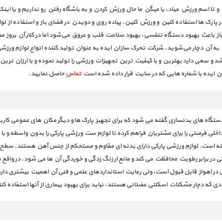
 اسم ورزش میاد، یا میگن ما حال ورزش کردن و به باشگاه رفتن رو نداریم و یا اینک
 پارک ها استفاده کنین و ورزش کنین. پیاده روی و دویدن در فضای باز و استفاده از ل
عث بهبود دستگاه تنفسی، بهبود سلامت قلب و عروق می‌شود اما در کنار آن بروز م
ش به آن دچار می‌شوید. شرکت تحرک سازان ایده به عنوان تولید کننده انواع لوازم ورزش
 و سعی دارد بهترین و با کیفیت ترین تجهیزات ورزشی را تولید نموده و با ارزان ترین 
 ایده با شماره هایی که در سایت قرار داده شده است
تماس
حاصل نمایید.
 فرصتی را برای مشتریان فراهم کرده تا لوازم ست ورزشی پارکی را بدون واسطه و با ق
ه است. لوازم ورزشی پارکی دارای بدنه ای مقاوم و مستحکم از جنس آهن هستند. سطح 
 برابر رطوبت محافظت می کند و مانع ار زنگ زدگی و خوردگی آن ها می شود. در واقع 
ر اهواز قابل قبول است، ولی رعایت استانداردهای علمی و فنی آن اهمیت بیشتری دار
ادی که دچار مشکلات اسکلتی عضلانی هستند، نباید برای بهبود بیماری از آنها استفاده کنن