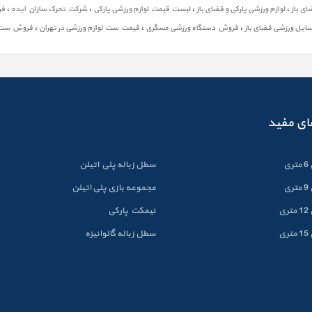
،
،
،
،
ی باز
لوازم ورزشی پارکی و فضای باز
لیست قیمت لوازم ورزشی پارکی
شرکت تحرک سازان ایده
فر
،
،
،
یل ورزشی فضای باز
فروش دستگاه ورزشی مسگری
قیمت ست لوازم ورزشی در تهران
فروش ست 
ای مفید
ی
سطل زباله پلي اتيلن
ی
مجموعه بازی پلی اتیلن
ی
نیمکت پارکی
ی
سطل زباله گالوانيزه