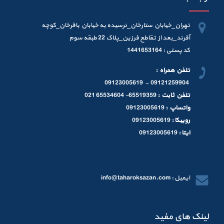
تهران_خیابان ستارخان_نرسیده به خیابان باقرخان_کوچه
آفرند_بعد از تقاطع فرزین_پلاک 22 طبقه سوم
کد پستی : 1441653164
تلفن همراه :
09121259904 - 09123005619
تلفن ثابت :
65519359- 65534604 021
واتساپ :
09123005619
روبیکا :
09123005619
ایتا :
09123005619
ایمیل : info@taharoksazan.com
لینک های مفید