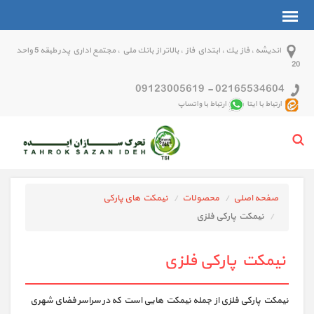
انديشه ، فاز يك ، ابتداي فاز ، بالاتر از بانك ملي ، مجتمع اداري پدر طبقه 5 واحد
20
09123005619
-
02165534604
ارتباط با ایتا
ارتباط با واتساپ
صفحه اصلی
محصولات
نیمکت های پارکی
نیمکت پارکی فلزی
نیمکت پارکی فلزی
نیمکت پارکی فلزی از جمله نیمکت هایی است که در سراسر فضای شهری