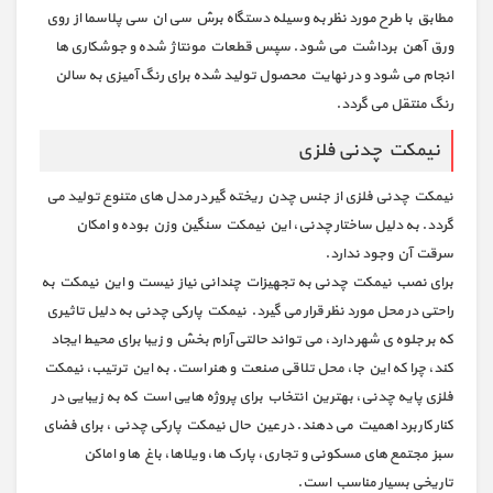
مطابق با طرح مورد نظر به وسیله دستگاه برش سی ان سی پلاسما از روی
ورق آهن برداشت می شود. سپس قطعات مونتاژ شده و جوشکاری ها
انجام می شود و در نهایت محصول تولید شده برای رنگ آمیزی به سالن
رنگ منتقل می گردد.
نیمکت چدنی فلزی
نیمکت چدنی فلزی از جنس چدن ریخته گیر در مدل های متنوع تولید می
گردد. به دلیل ساختار چدنی، این نیمکت سنگین وزن بوده و امکان
سرقت آن وجود ندارد.
برای نصب نیمکت چدنی به تجهیزات چندانی نیاز نیست و این نیمکت به
راحتی در محل مورد نظر قرار می گیرد. نیمکت پارکی چدنی به دلیل تاثیری
که بر جلوه ی شهر دارد، می تواند حالتی آرام بخش و زیبا برای محیط ایجاد
کند، چرا که این جا، محل تلاقی صنعت و هنر است. به این ترتیب، نیمکت
فلزی پایه چدنی، بهترین انتخاب برای پروژه هایی است که به زیبایی در
کنار کاربرد اهمیت می دهند. در عین حال نیمکت پارکی چدنی ، برای فضای
سبز مجتمع های مسکونی و تجاری، پارک ها، ویلاها، باغ ها و اماکن
تاریخی بسیار مناسب است.