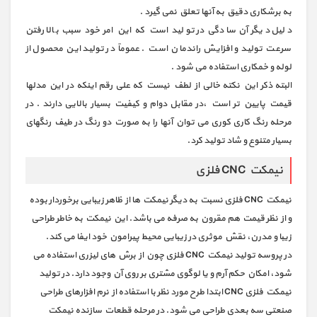
به برشکاری دقیق به آنها تعلق نمی گیرد .
دلیل دیگر آن سادگی در تولید است که این امر خود سبب بالا رفتن
سرعت تولید و افزایش راندمان است . عموماً در تولید این محصول از
لوله و خمکاری استفاده می شود .
البته ذکر این نکته خالی از لطف نیست که علی رقم اینکه در این مدلها
قیمت پایین تر است ،در مقابل دوام و کیفیت بسیار بالایی دارند . در
مرحله رنگ کاری کوری می توان آنها را به صورت دو رنگ در طیف رنگهای
بسیار متنوع و شاد تولید کرد.
نیمکت CNC فلزی
نیمکت CNC فلزی نسبت به دیگر نیمکت ها از ظاهر زیبایی برخوردار بوده
و از نظر قیمت هم مقرون به صرفه می باشد. این نیمکت به خاطر طراحی
زیبا و مدرن، نقش موثری در زیبایی محیط پیرامون خود ایفا می کند.
در پروسه تولید نیمکت CNC فلزی چون از برش های لیزری استفاده می
شود، امکان حکم آرم و یا لوگوی مشتری بر روی آن وجود دارد. در تولید
نیمکت فلزی CNC ابتدا طرح مورد نظر با استفاده از نرم افزارهای طراحی
صنعتی سه بعدی طراحی می شود. در مرحله قطعات سازنده نیمکت