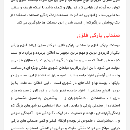
طول عمر آن در برابر انواع شرایط آب و هوایی می شود. نیمکت فلزی را می
توان به گونه ای طراحی کرد که براق و شیک باشد یا اینکه ظریف و سنتی
به نظر برسد. از آنجایی که فلزات مستعد زنگ زدگی هستند، استفاده از
یک پوشش درزگیر که از اکسید شدن این نیمکت ها جلوگیری می کند.
صندلی پارکی فلزی
نیمکت پارکی فلزی یا صندلی پارکی فلزی در کنار مخزن زباله فلزی پارکی
یکی از کاربردی ترین و مهم ترین تجهیزات اماکن پرتردد و پر ازدحام است
که به طور کاملاً تخصصی و مدرن در گروه تولیدی تحرک سازان طراحی و
تولید می شود . این ابزار پرکاربرد مبلمان شهری نقش ویژه ای در سلامت
و احساس آرامش افراد جامعه دارد . نمونه بارز استفاده از این محصول در
پارکها ، بوستانها و فضاهای باز شهری است . این اماکن به علت پذیرا
بودن انواع مختلفی از افراد جامعه نظیر مادران و کودکان ( محوطه های
بازی ) ، سالمندان ، دانشجویان و … بیشترین پتانسیل نشستن و
استفاده از صندلی پارکی را دارند . این نیاز اجتماعی در شهرهای بزرگ که
زندگی آپارتمانی ، ازدحام جمعیت ، ترافیک ، آلودگی هوا ، آلودگی صوتی
و … بیشتراست ، ملموس تر بوده و ارتقاء کیفی و کمی صندلی های پارکی
در این مراکز می تواند نقش مثبت و موثری در کاهش اضطراب ، احساس