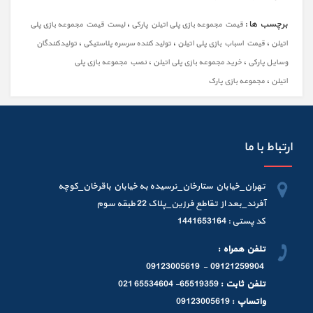
برچسب ها :
،
قیمت مجموعه بازی پلی اتیلن پارکی
لیست قیمت مجموعه بازی پلی
،
،
،
اتیلن
قیمت اسباب بازی پلی اتیلن
تولید کننده سرسره پلاستیکی
تولیدکنندگان
،
،
وسایل پارکی
خرید مجموعه بازی پلی اتیلن
نصب مجموعه بازی پلی
،
اتیلن
مجموعه بازی پارک
ارتباط با ما
تهران_خیابان ستارخان_نرسیده به خیابان باقرخان_کوچه
آفرند_بعد از تقاطع فرزین_پلاک 22 طبقه سوم
کد پستی : 1441653164
تلفن همراه :
09121259904 - 09123005619
تلفن ثابت :
65519359- 65534604 021
واتساپ :
09123005619