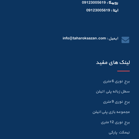
روبیکا :
09123005619
ایتا :
09123005619
ایمیل : info@taharoksazan.com
لینک های مفید
برج نوری 6 متری
سطل زباله پلي اتيلن
برج نوری 9 متری
مجموعه بازی پلی اتیلن
برج نوری 12 متری
نیمکت پارکی