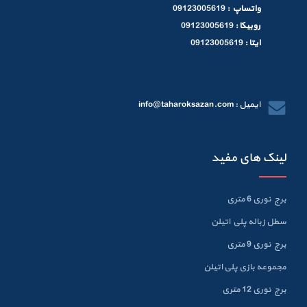
واتساپ :
09123005619
روبیکا :
09123005619
ایتا :
09123005619
ایمیل : info@taharoksazan.com
لینک های مفید
برج نوری 6 متری
سطل زباله پلي اتيلن
برج نوری 9 متری
مجموعه بازی پلی اتیلن
برج نوری 12 متری