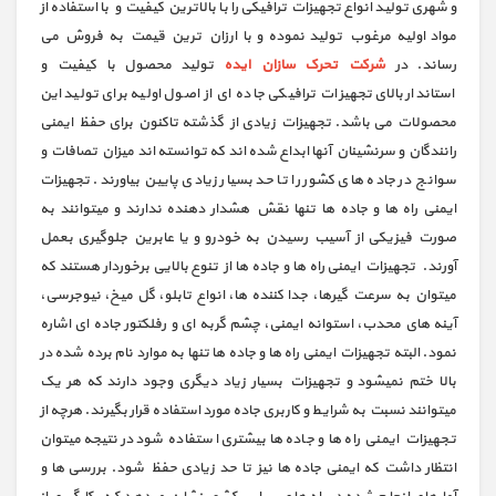
و شهری تولید انواع تجهیزات ترافیکی را با بالاترین کیفیت و با استفاده از
مواد اولیه مرغوب تولید نموده و با ارزان ترین قیمت به فروش می
رساند. در
شرکت تحرک سازان ایده
تولید محصول با کیفیت و
استاندار بالای تجهیزات ترافیکی جاده ای از اصول اولیه برای تولید این
محصولات می باشد. تجهیزات زیادی از گذشته تاکنون برای حفظ ایمنی
رانندگان و سرنشینان آنها ابداع شده اند که توانسته اند میزان تصافات و
سوانج در جاده های کشور را تا حد بسیار زیادی پایین بیاورند. تجهیزات
ایمنی راه ها و جاده ها تنها نقش هشدار دهنده ندارند و میتوانند به
صورت فیزیکی از آسیب رسیدن به خودرو و یا عابرین جلوگیری بعمل
آورند. تجهیزات ایمنی راه ها و جاده ها از تنوع بالایی برخوردار هستند که
میتوان به سرعت گیرها، جدا کننده ها، انواع تابلو، گل میخ، نیوجرسی،
آینه های محدب، استوانه ایمنی، چشم گربه ای و رفلکتور جاده ای اشاره
نمود. البته تجهیزات ایمنی راه ها و جاده ها تنها به موارد نام برده شده در
بالا ختم نمیشود و تجهیزات بسیار زیاد دیگری وجود دارند که هر یک
میتوانند نسبت به شرایط و کاربری جاده مورد استفاده قرار بگیرند. هرچه از
تجهیزات ایمنی راه ها و جاده ها بیشتری استفاده شود در نتیجه میتوان
انتظار داشت که ایمنی جاده ها نیز تا حد زیادی حفظ شود. بررسی ها و