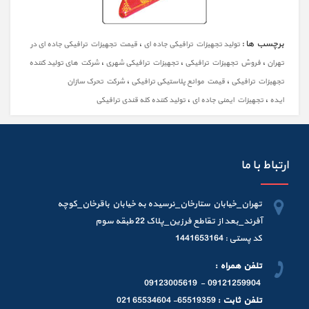
برچسب ها :
،
تولید تجهیزات ترافیکی جاده ای
قیمت تجهیزات ترافیکی جاده ای در
،
،
،
تهران
فروش تجهیزات ترافیکی
تجهیزات ترافیکی شهری
شرکت های تولید کننده
،
،
تجهیزات ترافیکی
قیمت موانع پلاستیکی ترافیکی
شرکت تحرک سازان
،
،
ایده
تجهیزات ایمنی جاده ای
تولید کننده کله قندی ترافیکی
ارتباط با ما
تهران_خیابان ستارخان_نرسیده به خیابان باقرخان_کوچه
آفرند_بعد از تقاطع فرزین_پلاک 22 طبقه سوم
کد پستی : 1441653164
تلفن همراه :
09121259904 - 09123005619
تلفن ثابت :
65519359- 65534604 021