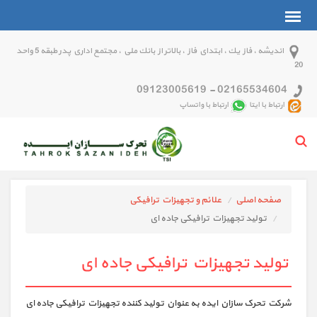
انديشه ، فاز يك ، ابتداي فاز ، بالاتر از بانك ملي ، مجتمع اداري پدر طبقه 5 واحد
20
09123005619
-
02165534604
ارتباط با ایتا
ارتباط با واتساپ
صفحه اصلی
علائم و تجهيزات ترافيكی
تولید تجهیزات ترافیکی جاده ای
تولید تجهیزات ترافیکی جاده ای
شرکت تحرک سازان ایده به عنوان تولید کننده تجهیزات ترافیکی جاده ای