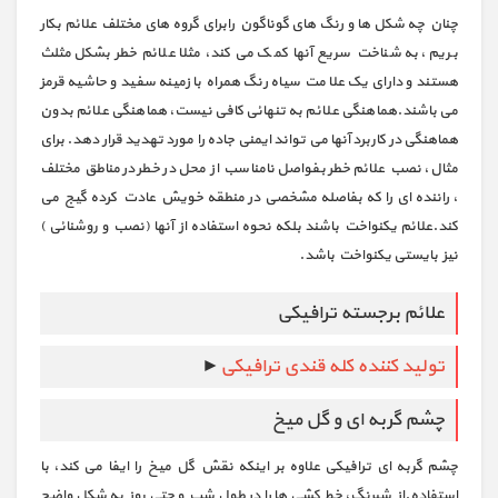
چنان چه شکل ها و رنگ های گوناگون رابرای گروه های مختلف علائم بکار
بریم، به شناخت سریع آنها کمک می کند، مثلا علائم خطر بشکل مثلث
هستند و دارای یک علامت سیاه رنگ همراه با زمینه سفید و حاشیه قرمز
می باشند.هماهنگی علائم به تنهائی کافی نیست، هماهنگی علائم بدون
هماهنگی در کاربرد آنها می تواند ایمنی جاده را مورد تهدید قرار دهد. برای
مثال، نصب علائم خطر بفواصل نامناسب از محل در خطر در مناطق مختلف
، راننده ای را که بفاصله مشخصی در منطقه خویش عادت کرده گیج می
کند.علائم یکنواخت باشند بلکه نحوه استفاده از آنها (نصب و روشنائی )
نیز بایستی یکنواخت باشد.
علائم برجسته ترافیکی
تولید کننده کله قندی ترافیکی
►
چشم گربه ای و گل میخ
چشم گربه ای ترافیکی علاوه بر اینکه نقش گل میخ را ایفا می کند، با
استفاده.از شبرنگ، خط کشی ها را در طول شب و حتی روز به شکل واضح