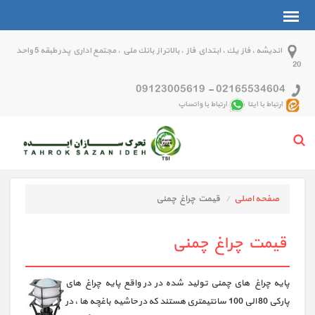
انديشه ، فاز يك ، ابتداي فاز ، بالاتر از بانك ملي ، مجتمع اداري پدر طبقه 5 واحد
20
09123005619
-
02165534604
ارتباط با ایتا
ارتباط با واتساپ
صفحه اصلی
قیمت چراغ چمنی
قیمت چراغ چمنی
پایه چراغ های چمنی تولید شده در در واقع پایه چراغ های
پارکی 80 الی 100 سانتیمتری هستند که در حاشیه باغچه ها ، در