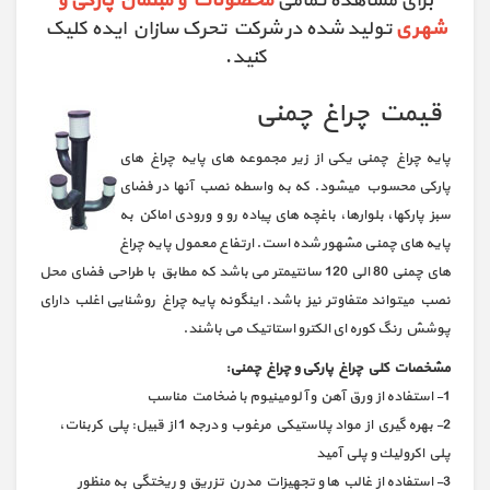
برای مشاهده تمامی
محصولات و مبلمان پارکی و
شهری
تولید شده در شرکت تحرک سازان ایده کلیک
کنید.
قیمت چراغ چمنی
پایه چراغ چمنی یکی از زیر مجموعه های پایه چراغ های
پارکی محسوب میشود. که به واسطه نصب آنها در فضای
سبز پارکها، بلوارها، باغچه های پیاده رو و ورودی اماکن به
پایه های چمنی مشهور شده است. ارتفاع معمول پایه چراغ
های چمنی 80 الی 120 سانتیمتر می باشد که مطابق با طراحی فضای محل
نصب میتواند متفاوتر نیز باشد. اینگونه پایه چراغ روشنایی اغلب دارای
پوشش رنگ کوره ای الکترو استاتیک می باشند.
مشخصات كلي چراغ پارکی و چراغ چمنی:
1- استفاده از ورق آهن و آلومينيوم با ضخامت مناسب
2- بهره گيري از مواد پلاستيكي مرغوب و درجه 1 از قبيل: پلي كربنات،
پلي اكروليك و پلي آميد
3- استفاده از غالب ها و تجهيزات مدرن تزريق و ريختگي به منظور