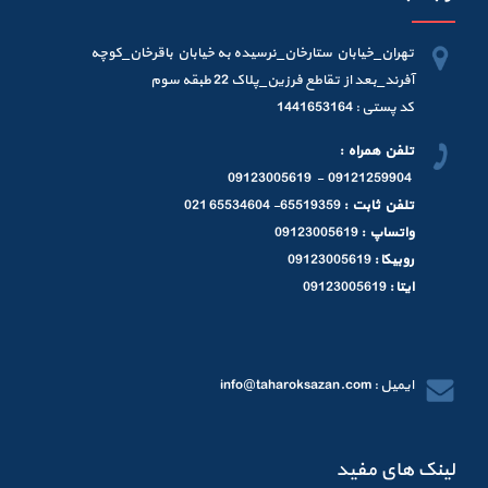
تهران_خیابان ستارخان_نرسیده به خیابان باقرخان_کوچه
آفرند_بعد از تقاطع فرزین_پلاک 22 طبقه سوم
کد پستی : 1441653164
تلفن همراه :
09121259904 - 09123005619
تلفن ثابت :
65519359- 65534604 021
واتساپ :
09123005619
روبیکا :
09123005619
ایتا :
09123005619
ایمیل : info@taharoksazan.com
لینک های مفید