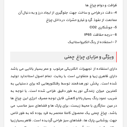
ظرافت و دوام چراغ ها
4- دقت در طراحي و ساخت جهت جلوگيري از ايجاد درز و به دنبال آن
ممانعت از نفوذ گرد و غبار و حشرات در داخل چراغ
5- جوشكاري CO2
6 – درجه حفاظت IP65
7 – استفاده از رنگ الکترواستاتیک
ویژگی و مزایای چراغ چمنی
دارای استفاده از تجهیزات الکتریکی مرغوب و عمر بسیار بالایی می باشد
دارای ظاهری زیبا و متفاوتی است با رعایت تمام اصول استاندارد تولید
شده است. پخش نور هدفمند توسط رفلکتورهایی که برای دستیابی به
کمترین میزان زنندگی نور به طور دقیق طراحی شده است. با توجه به
ضریب نمود رنگ بسیار بالا و کاهش قابل توجه مصرف انرژی این چراغ ها
در عین سازگاری با محیط زیست، برای پارک ها و فضاهای سبز مناسب می
باشد. چراغ چمنی یک محصول کاملا منحصر به فرد بوده که به طور خاص
جهت روشنایی پارک ها، فضاهای سبز طراحی گردیده است. ظاهر بسیار زیبا