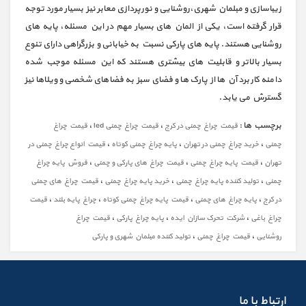
زیباسازی و مبلمان شهری،روشنایی و نورپردازی معابر نیز بسیار مورد توجه
قرار گرفته است، یکی از المان های بسیار مهم در این مسئله، پایه های
روشنایی هستند. پایه های پارکی نسبت به خیابانی و بزرگراهی دارای تنوع
بسیار بالاتر و قابلیت های بیشتری هستند که این مسئله موجب شده
دامنه کاربرد آن ها از پارک ها و فضای سبز به فضاهای شخصی و ویلاها نیز
گسترش می یابد.
برچسب ها :
،
،
قیمت چراغ چمنی در کرج
قیمت چراغ چمنی led
قیمت چراغ
،
،
،
چمنی
خرید چراغ چمنی در تهران
پایه چراغ چمنی کوتاه
قیمت انواع چراغ چمنی در
،
،
،
تهران
قیمت پایه چراغ چمنی
قیمت چراغ های پارکی و چمنی
فروش پایه چراغ
،
،
،
چمنی
تولید کننده پایه چراغ چمنی
خرید پایه چراغ چمنی
قیمت چراغ های چمنی
،
،
،
،
در کرج
پایه چراغ های چمنی
قیمت پایه چراغ چمنی کوتاه
چراغ پایه بلند
قیمت
،
،
،
چراغ باغی
شرکت تحرک سازان ایده
پایه چراغ پارکی
قیمت چراغ
،
،
روشنایی
قیمت چراغ چمنی
تولید کننده مبلمان شهری و پارکی
ارتباط با ما