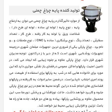
تولید کننده پایه چراغ چمنی
از موارد تاثیر گذار در پایه چراغ چمنی می توان به ارتفاع
پایه ، نوع پایه ( لوله ای ساده ، لوله ای طرح دار ) ،
ضخامت ورق یا لوله به کار رفته ، طرح کار ، تعداد
سفارش ، تعداد رنگ ، نوع برشکاری ( ساده یا CNC ) ، نوع ملحقات و ..و
نام برد . چراغ پارکی یکی از ضروری ترین تجهیزات مبلمان شهری در زمینه
تجهیزات روشنایی شهری است که از دیر باز در کانون توجه مدیران
شهری قرار دارد. چراغ پارکی علاوه بر جلوه زیبایی که ایجاد می کند، در
تامین امنیت پارکها و اماکن عمومی در فضای باز نقش موثری دارد که این
مورد برای خانواده هایی که در شب به پارکها برای استفاده از طبیعت می
روند امری اجتناب ناپذیر است. در ضمن سایر ادوات به کار رفته در پارکها و
فضاسازی های انجام شده در این گونه محیط ها هم در زیر نور چراغ پارکی
جلوه و کاربرد خواهد داشت. حالت نورافشانی و پخش نور مناسب این
محصول علاوه بر روشنایی پارکها، پیاده رو های دو طرفه، جاده ها و راه ها
باعث تزئین و افزایش زیبایی محیط نیز خواهد شد.