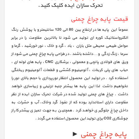
تحرک سازان ایده کلیک کنید.
قیمت پایه چراغ چمنی
عموماً این پایه ها در ارتفاع بین 80 الی 120 سانتیمتر و با پوشش رنگ
الکترواستاتیک کوره ای تولید می شود تا بالاترین مقاومت را در برابر
عوامل طبیعی محیطی مثل باران ، باد ، گرد و خاک ، نور خورشید ، گرما و
سرما ، زنگ زدگی و… داشته باشند . در طراحی پایه چراغ چمنی می شود از
ورق های فولادی پانچی و معمولی ، برشکاری CNC ، پایه های لوله ای ،
حباب های پلی کربنات ، آلومینیوم کششی و قطعات آلومینیوم ریختگی
استفاده کرد . در تولید این محصول انتظار نورپردازی با حجم بالای نور را
نخواهیم داشت لذا این پایه ها بیشتر جنبه تزئینی و زیباسازی خواهد
داشت . چراغ های چمنی تولید شده در شرکت تحرک سازان ایده از نظر
مقاومت دارای استاندارد بوده که از نفوذ گرد وخاک، آب و حشرات به
داخل چراغ جلوگیری خواهد کرد . همچنین به جهت تمیزی بیشتر کار از
جوشکاری CO2 برای تولید این محصول استفاده می گردد .
پایه چراغ چمنی
►