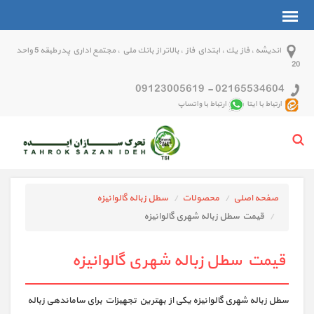
انديشه ، فاز يك ، ابتداي فاز ، بالاتر از بانك ملي ، مجتمع اداري پدر طبقه 5 واحد
20
09123005619
-
02165534604
ارتباط با ایتا
ارتباط با واتساپ
صفحه اصلی
محصولات
سطل زباله گالوانیزه
قیمت سطل زباله شهری گالوانیزه
قیمت سطل زباله شهری گالوانیزه
سطل زباله شهری گالوانیزه یکی از بهترین تجهیزات برای ساماندهی زباله