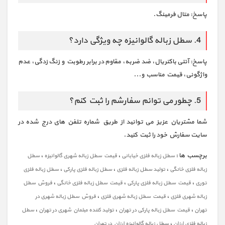
پاسخ: متال فرمینگ.
4. سطل زباله گالوانیزه چه ویژگی دارد؟
پاسخ: آنتی باکتریال، ضد ضربه، مقاوم در برابر رطوبت و زنگ زدگی، عدم
واژگونی، قیمت مناسب و...
5. چطور می توانم سفارشم را ثبت کنم؟
شما مشتریان عزیز می توانید از طریق شماره تلفن های درج شده در
سایت سفارش خود را ثبت کنید.
برچسب ها :
،
،
سطل زباله فلزی خیابانی
قیمت سطل زباله شهری گالوانیزه
سطل
،
،
،
زباله فلزی خانگی
تولید سطل زباله فلزی
سطل زباله فلزی پارکی
سطل زباله فلزی
،
،
،
توری
قیمت سطل زباله فلزی پارکی
قیمت سطل زباله فلزی خانگی
فروش سطل
،
،
زباله شهری فلزی
قیمت سطل زباله شهری فلزی
فروش سطل زباله شهری در
،
،
،
تهران
قیمت سطل زباله پارکی در تهران
تولید کننده مبلمان شهری در تهران
سطل
،
زباله فلزی ارزان
سطل زباله گالوانیزه ارزان در تهران