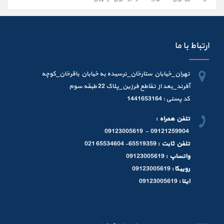
ارتباط با ما
تهران_خیابان ستارخان_نرسیده به خیابان باقرخان_کوچه
آفرند_بعد از تقاطع فرزین_پلاک 22 طبقه سوم
کد پستی : 1441653164
تلفن همراه :
09121259904 - 09123005619
تلفن ثابت :
65519359- 65534604 021
واتساپ :
09123005619
روبیکا :
09123005619
ایتا :
09123005619