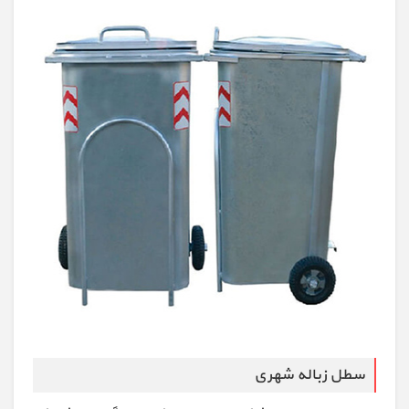
سطل زباله شهری