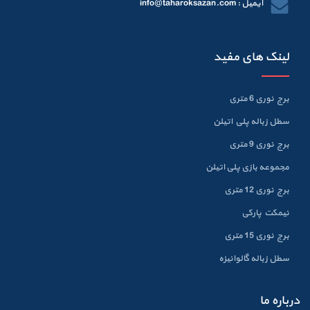
ایمیل : info@taharoksazan.com
لینک های مفید
برج نوری 6 متری
سطل زباله پلي اتيلن
برج نوری 9 متری
مجموعه بازی پلی اتیلن
برج نوری 12 متری
نیمکت پارکی
برج نوری 15 متری
سطل زباله گالوانيزه
درباره ما