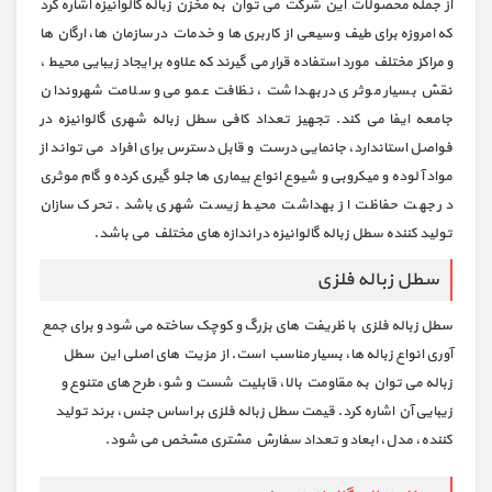
از جمله محصولات این شرکت می توان به مخزن زباله گالوانیزه اشاره کرد
که امروزه برای طیف وسیعی از کاربری ها و خدمات در سازمان ها، ارگان ها
و مراکز مختلف مورد استفاده قرار می گیرند که علاوه بر ایجاد زیبایی محیط ،
نقش بسیار موثری در بهداشت ، نظافت عمومی و سلامت شهروندان
جامعه ایفا می کند. تجهیز تعداد کافی سطل زباله شهری گالوانیزه در
فواصل استاندارد، جانمایی درست و قابل دسترس برای افراد می تواند از
مواد آلوده و میکروبی و شیوع انواع بیماری ها جلو گیری کرده و گام موثری
در جهت حفاظت از بهداشت محیط زیست شهری باشد. تحرک سازان
تولید کننده سطل زباله گالوانیزه در اندازه های مختلف می باشد.
سطل زباله فلزی
سطل زباله فلزی با ظریفت های بزرگ و کوچک ساخته می شود و برای جمع
آوری انواع زباله ها، بسیار مناسب است. از مزیت های اصلی این سطل
زباله می توان به مقاومت بالا، قابلیت شست و شو، طرح های متنوع و
زیبایی آن اشاره کرد. قیمت سطل زباله فلزی بر اساس جنس، برند تولید
کننده، مدل، ابعاد و تعداد سفارش مشتری مشخص می شود.