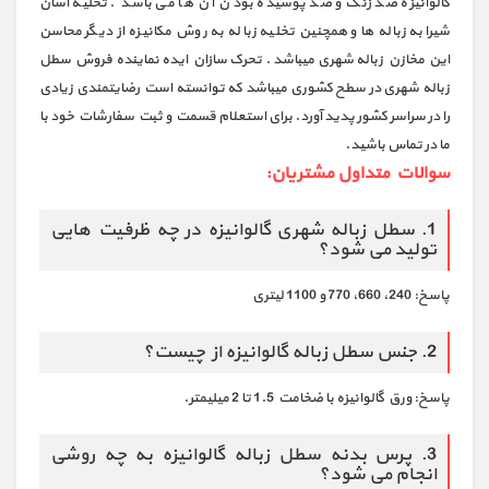
گالوانیزه ضد زنگ و ضد پوسیده بودن آن ها می باشد . تخلیه آسان
شیرابه زباله ها و همچنین تخلیه زباله به روش مکانیزه از دیگر محاسن
این مخازن زباله شهری میباشد . تحرک سازان ایده نماینده فروش سطل
زباله شهری در سطح کشوری میباشد که توانسته است رضایتمندی زیادی
را در سراسر کشور پدید آورد. برای استعلام قسمت و ثبت سفارشات خود با
ما در تماس باشید.
سوالات متداول مشتریان:
1. سطل زباله شهری گالوانیزه در چه ظرفیت هایی
تولید می شود؟
پاسخ: 240، 660، 770 و 1100 لیتری
2. جنس سطل زباله گالوانیزه از چیست؟
پاسخ: ورق گالوانیزه با ضخامت 1.5 تا 2 میلیمتر.
3. پرس بدنه سطل زباله گالوانیزه به چه روشی
انجام می شود؟