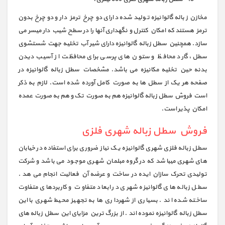
مخازن زباله گالوانیزه تولید شده دارای دو چرخ ترمز دار و دو چرخ بدون
ترمز هستند که امکان کنترل و نگهداری آنها را در سطح شیب دار میسر می
سازد. همچنین سطل زباله گالوانیزه دارای شیر آب تخلیه جهت شستشوی
سطل، گارد محافظ و ستون های پرسی برای محافظت از آسیب دیدن
بدنه حین تخلیه مکانیزه می باشد. مشخصات سطل زباله گالوانیزه در
صفحه هر یک از سطل ها به صورت کامل آورده شده است. لازم به ذکر
است فروش سطل زباله گالوانیزه هم به صورت تک و هم به صورت عمده
امکان پذیر است.
فروش سطل زباله شهری فلزی
سطل زباله فلزی شهری گالوانیزه یک نیاز ضروری برای استفاده در خیابان
های شهری میباشد که در گروه مبلمان شهری موجود می باشد و شرکت
تولیدی تحرک سازان ایده در ساخت و عرضه آن فعالیت انجام می هد .
سطل زباله های گالوانیزه شهری در ابعاد متفاوت و کاربردهای متفاوت
ساخته شده اند . بسیاری از شهرداری ها به تجهیز محیط شهری با این
سطل زباله گالوانیزه نموده اند . از بزرگ ترین مزایای این سطل زباله های