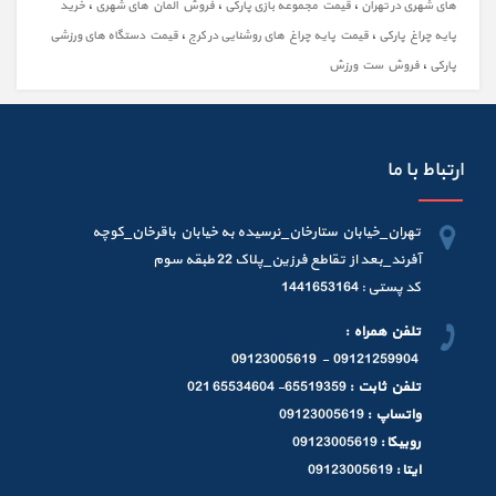
،
،
،
های شهری در تهران
قیمت مجموعه بازی پارکی
فروش المان های شهری
خرید
،
،
پایه چراغ پارکی
قیمت پایه چراغ های روشنایی در کرج
قیمت دستگاه های ورزشی
،
پارکی
فروش ست ورزش
ارتباط با ما
تهران_خیابان ستارخان_نرسیده به خیابان باقرخان_کوچه
آفرند_بعد از تقاطع فرزین_پلاک 22 طبقه سوم
کد پستی : 1441653164
تلفن همراه :
09121259904 - 09123005619
تلفن ثابت :
65519359- 65534604 021
واتساپ :
09123005619
روبیکا :
09123005619
ایتا :
09123005619