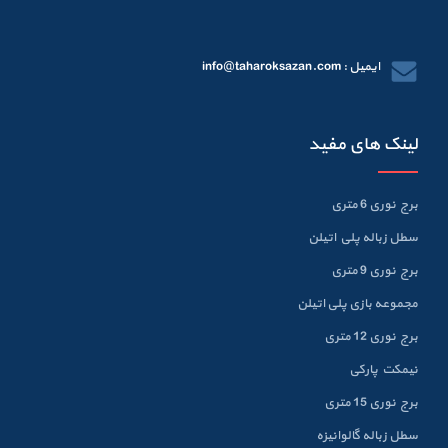
ایمیل : info@taharoksazan.com
لینک های مفید
برج نوری 6 متری
سطل زباله پلي اتيلن
برج نوری 9 متری
مجموعه بازی پلی اتیلن
برج نوری 12 متری
نیمکت پارکی
برج نوری 15 متری
سطل زباله گالوانيزه