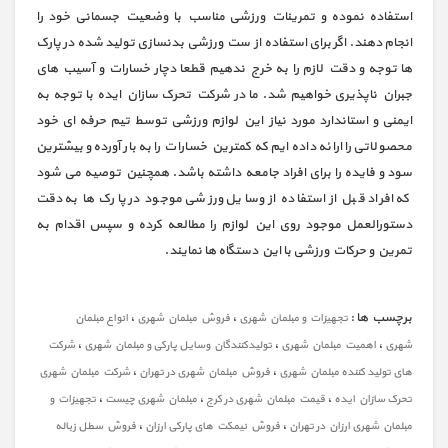
استفاده نموده و تمرینات ورزشی مناسب با وضعیت جسمانی خود را
انجام دهند. اگر برای استفاده از ست ورزشی بدنسازی تولید شده در پارک
ها توجه و دقت لازم را به خرج ندهیم قطعا دچار خسارات و آسیب های
جبران ناپذیری خواهیم شد. ما در شرکت تحرک سازان ایده با توجه به
ایمنی و استاندارد مورد نیاز این لوازم ورزشی توسط تیم حرفه ای خود
محصولاتی را ارائه داده ایم که کمترین خسارات را به بار آورده و بیشترین
سود و فایده را برای افراد جامعه داشته باشد. همچنین توصیه می شود
که افراد قبل از استفاده از وسایل ورزشی موجود در پارک ها به دقت
دستورالعمل موجود روی این لوازم را مطالعه کرده و سپس اقدام به
تمرین و حرکات ورزشی با این دستگاه ها نمایند.
برچسب ها :
،
،
تجهیزات و مبلمان شهری
فروش مبلمان شهری
انواع مبلمان
،
،
،
شهری
اهمیت مبلمان شهری
تولیدکنندگان وسایل پارکی و مبلمان شهری
شرکت
،
،
های تولید کننده مبلمان شهری
فروش مبلمان شهری در تهران
شرکت مبلمان شهری
،
،
،
تحرک سازان ایده
قیمت مبلمان شهری در کرج
مبلمان شهری چیست
تجهیزات و
،
،
مبلمان شهری ارزان در تهران
فروش نیمکت های پارکی ارزان
فروش سطل زباله