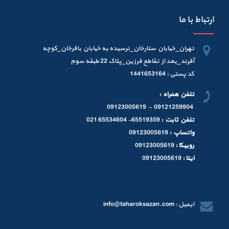
ارتباط با ما
تهران_خیابان ستارخان_نرسیده به خیابان باقرخان_کوچه
آفرند_بعد از تقاطع فرزین_پلاک 22 طبقه سوم
کد پستی : 1441653164
تلفن همراه :
09121259904 - 09123005619
تلفن ثابت :
65519359- 65534604 021
واتساپ :
09123005619
روبیکا :
09123005619
ایتا :
09123005619
ایمیل : info@taharoksazan.com