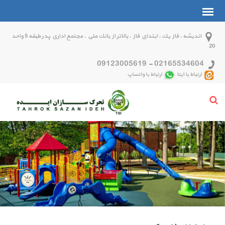
انديشه ، فاز يك ، ابتداي فاز ، بالاتر از بانك ملي ، مجتمع اداري پدر طبقه 5 واحد
20
09123005619
-
02165534604
ارتباط با ایتا
ارتباط با واتساپ