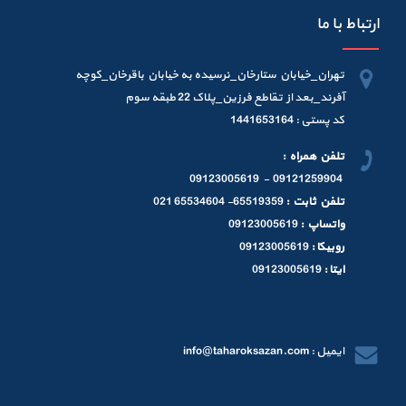
ارتباط با ما
تهران_خیابان ستارخان_نرسیده به خیابان باقرخان_کوچه
آفرند_بعد از تقاطع فرزین_پلاک 22 طبقه سوم
کد پستی : 1441653164
تلفن همراه :
09121259904 - 09123005619
تلفن ثابت :
65519359- 65534604 021
واتساپ :
09123005619
روبیکا :
09123005619
ایتا :
09123005619
ایمیل : info@taharoksazan.com