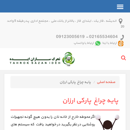
انديشه ، فاز يك ، ابتداي فاز ، بالاتر از بانك ملي ، مجتمع اداري پدر طبقه 5 واحد
20
09123005619
-
02165534604
ارتباط با ایتا
ارتباط با واتساپ
صفحه اصلی
پایه چراغ پارکی ارزان
پایه چراغ پارکی ارزان
اگر محوطه خارج از خانه تان را بدون هیچ گونه تجهیزات
روشنایی در نظر بگیرید در خواهید یافت که سیستم های