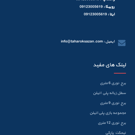
روبیکا :
09123005619
ایتا :
09123005619
ایمیل : info@taharoksazan.com
لینک های مفید
برج نوری 6 متری
سطل زباله پلي اتيلن
برج نوری 9 متری
مجموعه بازی پلی اتیلن
برج نوری 12 متری
نیمکت پارکی