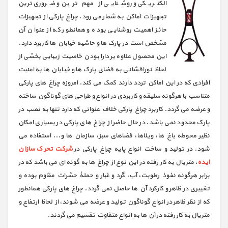
الکتریکی و روشنایی از مهم ترین و ضروری ترین
تجهیزات اماکن به شمار می رود. چراغ پارکی از تجهیزات
حائز اهمیت روشنایی بوده و همانطور که از عنوان آن
مشخص است در پارک ها و حاشیه خیابان ها کاربرد دارد.
این محصول علاوه بر دارا بودن خاصیت زیبایی بخشی از
لحاظ نورافشانی به فضای پارک ها و خیابان ها به امنیت
افرادی که در این اماکن تردد دارند کمک می کند. امروزه چراغ های پارکی
متناسب با هرگونه سلیقه و کاربردی در انواع و طراحی های گوناگون ساخته
و عرضه می گردد. کاربرد چراغ پارکی خلاف عنوانی که دارد تنها به نصب در
پارک محدود نمی باشد. در حال حاضر از چراغ های پارکی در بسیاری امکان
نظیر محوطه باغ ها، ویلاها، فضاهای سبز، سازمان ها و... استفاده می
شود. در تولید و ساخت انواع پایه چراغ پارکی در
شرکت تحرک سازان
ایده
، متریال به کار رفته در این نوع از چراغ ها به گونه ای می باشد که در
برابر هرگونه نفوذ رطوبت، آب، گرد و غبار و حملۀ حشرات مقاوم بوده و
تغییری در ظاهر و کارکرد آن ها حاصل نمی گردد. چراغ های پارکی همانطور
که از نظر ظاهر در انواع گوناگون تولید و عرضه می شوند، از لحاظ ارتفاع و
متریال به کار رفته در آن ها به انواع متفاوت تقسیم می گردند.