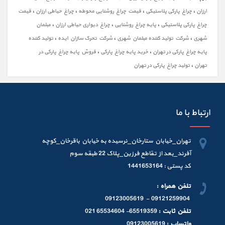
،
،
،
،
ارزان
چراغ پارکی پلاستیکی
قیمت چراغ روشنایی محوطه
چراغ حیاطی ارزان
قیمت
،
،
،
چراغ پارکی پلاستیکی
پایه چراغ روشنایی
چراغ دیواری حیاطی ارزان
مبلمان
،
،
،
شهری
شرکت تولید کننده مبلمان شهری
شرکت تحرک سازان ایده
تولید کننده
،
،
پایه چراغ پارکی در تهران
خرید پایه چراغ پارکی
فروش پایه چراغ پارکی در
،
تهران
تولید چراغ پارکی در تهران
ارتباط با ما
تهران_خیابان ستارخان_نرسیده به خیابان باقرخان_کوچه
آفرند_بعد از تقاطع فرزین_پلاک 22 طبقه سوم
کد پستی : 1441653164
تلفن همراه :
09121259904 - 09123005619
تلفن ثابت :
65519359- 65534604 021
واتساپ :
09123005619