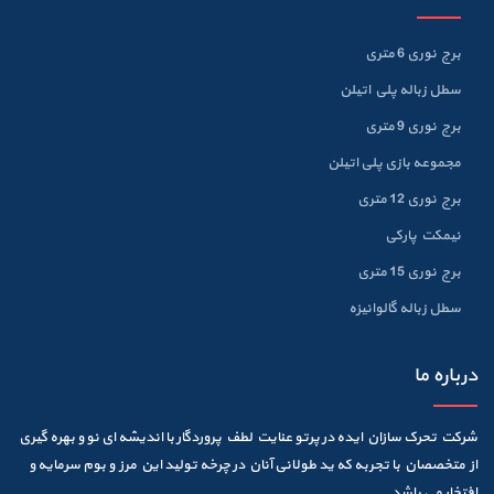
برج نوری 6 متری
سطل زباله پلي اتيلن
برج نوری 9 متری
مجموعه بازی پلی اتیلن
برج نوری 12 متری
نیمکت پارکی
برج نوری 15 متری
سطل زباله گالوانيزه
درباره ما
شرکت تحرک سازان ایده در پرتو عنایت لطف پروردگار با اندیشه ای نو و بهره گیری
از متخصصان با تجربه که ید طولانی آنان در چرخه تولید این مرز و بوم سرمایه و
افتخار می باشد.