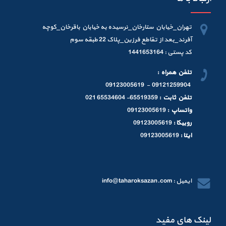
تهران_خیابان ستارخان_نرسیده به خیابان باقرخان_کوچه
آفرند_بعد از تقاطع فرزین_پلاک 22 طبقه سوم
کد پستی : 1441653164
تلفن همراه :
09121259904 - 09123005619
تلفن ثابت :
65519359- 65534604 021
واتساپ :
09123005619
روبیکا :
09123005619
ایتا :
09123005619
ایمیل : info@taharoksazan.com
لینک های مفید