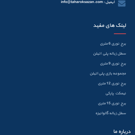
ایمیل : info@taharoksazan.com
لینک های مفید
برج نوری 6 متری
سطل زباله پلي اتيلن
برج نوری 9 متری
مجموعه بازی پلی اتیلن
برج نوری 12 متری
نیمکت پارکی
برج نوری 15 متری
سطل زباله گالوانيزه
درباره ما