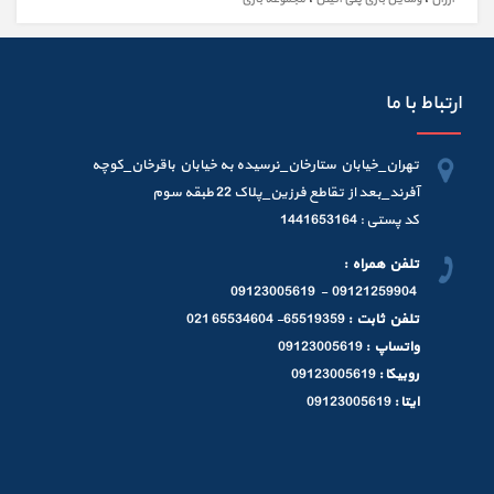
ارتباط با ما
تهران_خیابان ستارخان_نرسیده به خیابان باقرخان_کوچه
آفرند_بعد از تقاطع فرزین_پلاک 22 طبقه سوم
کد پستی : 1441653164
تلفن همراه :
09121259904 - 09123005619
تلفن ثابت :
65519359- 65534604 021
واتساپ :
09123005619
روبیکا :
09123005619
ایتا :
09123005619