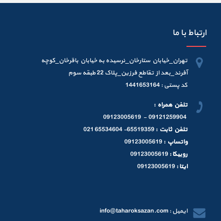
ارتباط با ما
تهران_خیابان ستارخان_نرسیده به خیابان باقرخان_کوچه
آفرند_بعد از تقاطع فرزین_پلاک 22 طبقه سوم
کد پستی : 1441653164
تلفن همراه :
09121259904 - 09123005619
تلفن ثابت :
65519359- 65534604 021
واتساپ :
09123005619
روبیکا :
09123005619
ایتا :
09123005619
ایمیل : info@taharoksazan.com