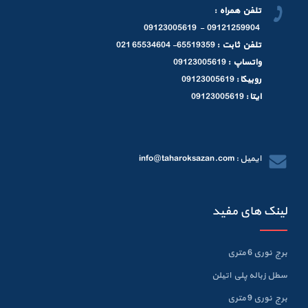
تلفن همراه :
09121259904 - 09123005619
تلفن ثابت :
65519359- 65534604 021
واتساپ :
09123005619
روبیکا :
09123005619
ایتا :
09123005619
ایمیل : info@taharoksazan.com
لینک های مفید
برج نوری 6 متری
سطل زباله پلي اتيلن
برج نوری 9 متری