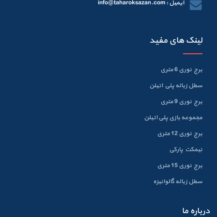
ایمیل : info@taharoksazan.com
لینک های مفید
برج نوری 6 متری
سطل زباله پلي اتيلن
برج نوری 9 متری
مجموعه بازی پلی اتیلن
برج نوری 12 متری
نیمکت پارکی
برج نوری 15 متری
سطل زباله گالوانيزه
درباره ما