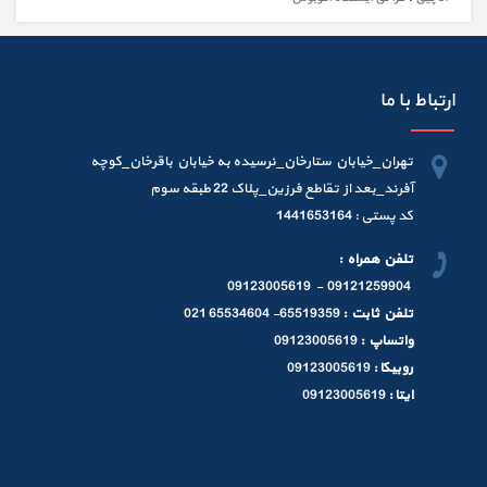
ارتباط با ما
تهران_خیابان ستارخان_نرسیده به خیابان باقرخان_کوچه
آفرند_بعد از تقاطع فرزین_پلاک 22 طبقه سوم
کد پستی : 1441653164
تلفن همراه :
09121259904 - 09123005619
تلفن ثابت :
65519359- 65534604 021
واتساپ :
09123005619
روبیکا :
09123005619
ایتا :
09123005619