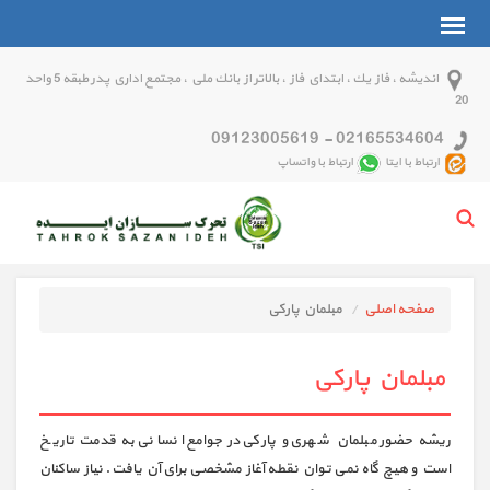
انديشه ، فاز يك ، ابتداي فاز ، بالاتر از بانك ملي ، مجتمع اداري پدر طبقه 5 واحد
20
09123005619
-
02165534604
ارتباط با ایتا
ارتباط با واتساپ
صفحه اصلی
مبلمان پارکی
مبلمان پارکی
ریشه حضور مبلمان شهری و پارکی در جوامع انسانی به قدمت تاریخ
است و هیچ گاه نمی توان نقطه آغاز مشخصی برای آن یافت. نیاز ساکنان