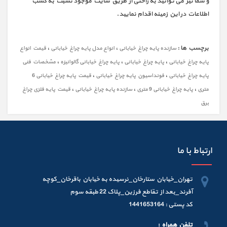
و شما نیز می توانید به راحتی از طریق سایت موجود نسبت به کسب
اطلاعات در این زمینه اقدام نمایید.
برچسب ها :
،
،
سازنده پایه چراغ خیابانی
انواع مدل پایه چراغ خیابانی
قیمت انواع
،
،
،
پایه چراغ خیابانی
پایه چراغ خیابانی
پایه چراغ خیابانی گالوانیزه
مشخصات فنی
،
،
پایه چراغ خیابانی
فونداسیون پایه چراغ خیابانی
قیمت پایه چراغ خیابانی 6
،
،
،
متری
پایه چراغ خیابانی 9 متری
سازنده پایه چراغ خیابانی
قیمت پایه فلزی چراغ
برق
ارتباط با ما
تهران_خیابان ستارخان_نرسیده به خیابان باقرخان_کوچه
آفرند_بعد از تقاطع فرزین_پلاک 22 طبقه سوم
کد پستی : 1441653164
تلفن همراه :