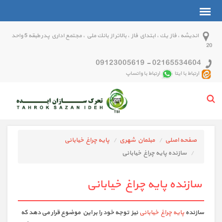
انديشه ، فاز يك ، ابتداي فاز ، بالاتر از بانك ملي ، مجتمع اداري پدر طبقه 5 واحد
20
09123005619
-
02165534604
ارتباط با ایتا
ارتباط با واتساپ
صفحه اصلی
مبلمان شهری
پايه چراغ خيابانی
سازنده پایه چراغ خیابانی
سازنده پایه چراغ خیابانی
سازنده
پایه چراغ خیابانی
نیز توجه خود را بر این موضوع قرار می دهد که