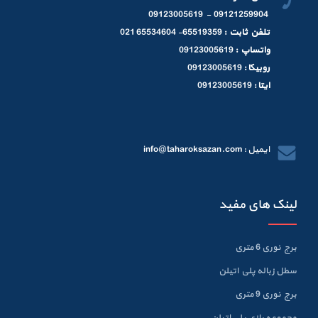
09121259904 - 09123005619
تلفن ثابت :
65519359- 65534604 021
واتساپ :
09123005619
روبیکا :
09123005619
ایتا :
09123005619
ایمیل : info@taharoksazan.com
لینک های مفید
برج نوری 6 متری
سطل زباله پلي اتيلن
برج نوری 9 متری
مجموعه بازی پلی اتیلن