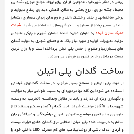
زینتی در منظر شهر دارد. همچنین از آن برای ایجاد موانع عبوری ،شادابی
محیط ، چشم نوازی ، روح بخشی به مکان،کاهش دیداری ارتفاع دیوارها و
برخی ساختمانهای بلند و خشک، القای فرم های زیبای معماری، متمایز
ساختن مسیر پیاده از سواره و … در شهرسازی استفاده می شود.
شرکت
تحرک سازان ایده
به عنوان تولید کننده مبلمان شهری و پارکی علاوه بر
تولید تجهیزات اولیه و مورد نیاز پاک ها و فضای شهری به تولید گلدان
های بسیار زیبا و متنوع از جنس پلی اتیلن پرداخته است و با ارزان ترین
قیمت در داخل و خارج کشور به فروش می رساند.
ساخت گلدان پلی اتیلن
از مواد پلی اتیلنی و مصالح بسیار مرغوب در ساخت گلدانهای خیابانی
استفاده می شود این گلدانها در دوره ای به نسبت طولانی نیاز به مراقبت
و نگهداری ویژه ای ندارند و باید در مقابل وندالیسم (تخریب به وسیله
شهروندان ناآگاه) مراقبت شوند. این گلدانها آنقدر محکم هستند تا از
جابجایی ها و تغییر مواضع مکانیکی، انواع خراشیدگی و تورفتگی جان
سالم به در ببرند. ماده پلی اتیلن انتخابی برای گلدان هادی حرارت نیست
و گرمای اندک ناشی از روشناییلامپ های کم مصرف LED داخلی خود را