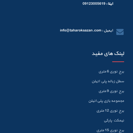
ایتا :
09123005619
ایمیل : info@taharoksazan.com
لینک های مفید
برج نوری 6 متری
سطل زباله پلي اتيلن
برج نوری 9 متری
مجموعه بازی پلی اتیلن
برج نوری 12 متری
نیمکت پارکی
برج نوری 15 متری