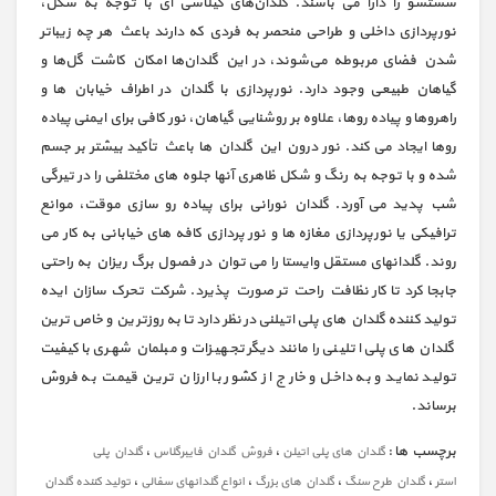
شستشو را دارا می باشند. گلدان‌های گیلاسی ای با توجه به شکل،
نورپردازی داخلی و طراحی منحصر به فردی که دارند باعث هر چه زیباتر
شدن فضای مربوطه می‌شوند، در این گلدان‌ها امکان کاشت گل‌ها و
گیاهان طبیعی وجود دارد.
نورپردازی با گلدان در اطراف خیابان ها و
راهروها و پیاده روها، علاوه بر روشنایی گیاهان، نور کافی برای ایمنی پیاده
روها ایجاد می کند. نور درون این گلدان ها باعث تأکید بیشتر بر جسم
شده و با توجه به رنگ و شکل ظاهری آنها جلوه های مختلفی را در تیرگی
شب پدید می آورد. گلدان نورانی برای پیاده رو سازی موقت، موانع
ترافیکی یا نورپردازی مغازه ها و نور پردازی کافه های خیابانی به کار می
روند. گلدانهای مستقل وایستا را می توان در فصول برگ ریزان به راحتی
جابجا کرد تا کار نظافت راحت تر صورت پذیرد. شرکت تحرک سازان ایده
تولید کننده گلدان های پلی اتیلنی در نظر دارد تا به روزترین و خاص ترین
گلدان های پلی اتلینی را مانند دیگر تجهیزات و مبلمان شهری با کیفیت
تولید نماید و به داخل و خارج از کشور با ارزان ترین قیمت به فروش
برساند.
برچسب ها :
،
،
گلدان های پلی اتیلن
فروش گلدان فایبرگلاس
گلدان پلی
،
،
،
،
استر
گلدان طرح سنگ
گلدان های بزرگ
انواع گلدانهای سفالی
تولید کننده گلدان