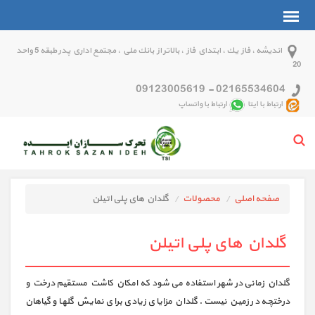
انديشه ، فاز يك ، ابتداي فاز ، بالاتر از بانك ملي ، مجتمع اداري پدر طبقه 5 واحد
20
09123005619
-
02165534604
ارتباط با ایتا
ارتباط با واتساپ
صفحه اصلی
محصولات
گلدان های پلی اتیلن
گلدان های پلی اتیلن
گلدان زمانی در شهر استفاده می شود که امکان کاشت مستقیم درخت و
درختچه در زمین نیست. گلدان مزایای زیادی برای نمایش گلها و گیاهان