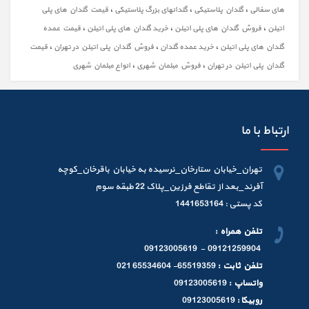
،
،
،
های سفالی
گلدان پلاستیکی
گلدانهای بزرگ پلاستیکی
قیمت گلدان های پلی
،
،
،
اتیلن
فروش گلدان های پلی اتیلن
خرید گلدان های پلی اتیلن
قیمت عمده
،
،
،
گلدان های پلی اتیلن
خرید عمده گلدان
فروش گلدان پلی اتیلن در تهران
قیمت
،
،
گلدان پلی اتیلن در تهران
فروش مبلمان شهری
انواع مبلمان شهری
ارتباط با ما
تهران_خیابان ستارخان_نرسیده به خیابان باقرخان_کوچه
آفرند_بعد از تقاطع فرزین_پلاک 22 طبقه سوم
کد پستی : 1441653164
تلفن همراه :
09121259904 - 09123005619
تلفن ثابت :
65519359- 65534604 021
واتساپ :
09123005619
روبیکا :
09123005619