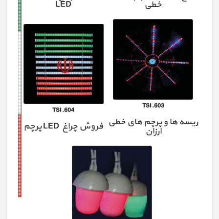
خطی
LED
TSI.603
TSI.604
ریسه ها و پرچم های خطی
فروش چراغ LED پرچم
ارزان