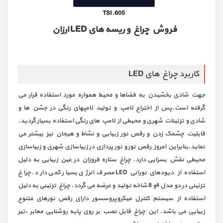
TSI.605
فروش چراغ و ریسه های LED ارزان
کاربرد چراغ های LED
جهت شادی بخشیدن به فضاها و محیط همواره مورد استفاده قرار می
گرفته است.پس از اختراع لامپ و تولید لامپهای رنگی در جشن ها و
شادی و تزئینات شهری و محیطی از لامپ های رنگی استفاده بسیار گردید.
قابلیت چشمک زدن و رقص نور زیبایی و نشاط و هیجان نیز بیشتر می
نماید.بنابراین امروز رقص نور و نور پردازی در زیباسازی شهری و زیباسازی
محیطی نقش بسزایی دارد. چراغ ستاره فروزان در عین زیبایی به دلیل
استفاده از دیودهای نورانی LED مصرف انرژی بسیار کمی دارد .چراغ
تزئینی در دو مدل 4و 8 شاخه تولید و عرضه می گردد. چراغ تزئینی به دلیل
استفاده از سیستم کنترل میکروپروسسور دارای رقص نورهای متنوع
زیبایی می باشد. این چراغ قابل نصب بر روی پایه روشنایی معابر ،تیر