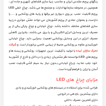
رنگهای پرچم مقدس ایران و مناسب زیبا سازی فضاهای شهری و جاده ای ،
همچنین در محوطه سازمانها ادارات و مجتمع ها می باشد. چراغ خطی LED
پرچم قابلیت نصب بر روی دیوار و تیر برقها و پایه های روشنایی و ... را
داراست و بعنوان نمادی از پرچم کشورمان می تواند نقش موثری در زیبا
سازی فضاهای مختلف داشته باشد. چراغ خیابانی و چراغ پارکی یکی از پر
مصرف ترین وسایل انرژی الکتریکی و یا برق می باشند. بنابراین کاهش
مصرف انرژی در این وسایل روشنایی اهمیت بسزایی دارد. چراغ خیابانی
خورشیدی علاوه بر روشنایی محیط از زیبایی خاصی برخوردار است و
شرکت
تحرک سازان ایده
با تولید با کیفیت ترین تجهیزات روشنایی و ریسه ها و
پرچم های LED توانسته نظر مشتریان زیادی را در داخل و خارج از کشور به
خود جلب نماید. چراغ خیابانی بدون نیاز به سیم کشی قابلیت نصب
آسان و ارزان را فراهم آورده است.
مزایای چراغ های LED
طراحی شده برای استفاده در سیستم های روشنایی خورشیدی و بادی
دارای بیشترین بازدهی در خروجی
دارای کمترین مصرف داخلی