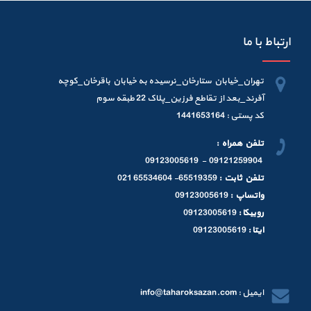
ارتباط با ما
تهران_خیابان ستارخان_نرسیده به خیابان باقرخان_کوچه
آفرند_بعد از تقاطع فرزین_پلاک 22 طبقه سوم
کد پستی : 1441653164
تلفن همراه :
09121259904 - 09123005619
تلفن ثابت :
65519359- 65534604 021
واتساپ :
09123005619
روبیکا :
09123005619
ایتا :
09123005619
ایمیل : info@taharoksazan.com