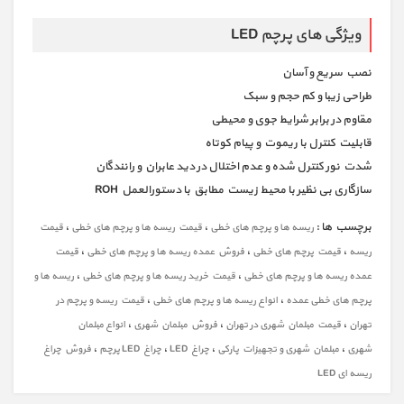
ویژگی های پرچم LED
نصب سریع و آسان
طراحی زیبا و کم حجم و سبک
مقاوم در برابر شرایط جوی و محیطی
قابلیت کنترل با ریموت و پیام کوتاه
شدت نور کنترل شده و عدم اختلال در دید عابران و رانندگان
سازگاری بی نظیر با محیط زیست مطابق با دستورالعمل ROH
برچسب ها :
،
،
ریسه ها و پرچم های خطی
قیمت ریسه ها و پرچم های خطی
قیمت
،
،
،
ریسه
قیمت پرچم های خطی
فروش عمده ریسه ها و پرچم های خطی
قیمت
،
،
عمده ریسه ها و پرچم های خطی
قیمت خرید ریسه ها و پرچم های خطی
ریسه ها و
،
،
پرچم های خطی عمده
انواع ریسه ها و پرچم های خطی
قیمت ریسه و پرچم در
،
،
،
تهران
قیمت مبلمان شهری در تهران
فروش مبلمان شهری
انواع مبلمان
،
،
،
،
شهری
مبلمان شهری و تجهیزات پارکی
چراغ LED
چراغ LED پرچم
فروش چراغ
ریسه ای LED