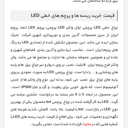
برق و بدنه ساختمان می باشد.
قیمت خرید ریسه ها و پرچم های خطی LED
چراغ خطی LED پرچمی (وال واشر LED پرچمی-پرچم LED )نماد پرچم
ایران از سری محصولات آذین بندی و نورپردازی شهری شرکت تحرک
سازان ایده می باشد. این محصول تشکیل شده از تعدادی LED به رنگ
های پرچم ایران است . مناسب زیبا سازی و آذین بندی فضاهای شهری و
جاده ای و همچنین محوطه سازمان ها ادارات و مجتمع ها می باشد. وال
واشر طرح پرچم ایران قابلیت نصب بر روی دیوار و تیر چراغ برق ها و پایه
های روشنایی و … را دارا است. چراغ پرچمی LED به صورت عمودی بر روی
پایه های چراغ برق نصب می شود.بدنه این نوع وال واشر ها از جنس
آلومینیوم است که عایق خوبی برای رطوبت و گرد و غبار(IP666) است.
این محصول در ابعاد 2 تا 6 متر بسته به درخواست مشتری عرضه می
گردد. LED به کار گرفته شده در چراغ پرچمی led محصول یکی از بهترین
نوع LED در بازار است. led با کیفیت بالا باعث کاهش شدید هزینه های
نگهداری و تعمیرات می شود. برای اطلاع از قیمت خرید ریسه های LED با
شماره هایی که در
سایت
قرار داده شده است تماس بگیرید.