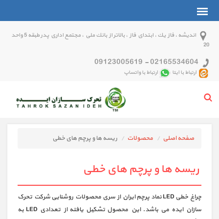
انديشه ، فاز يك ، ابتداي فاز ، بالاتر از بانك ملي ، مجتمع اداري پدر طبقه 5 واحد
20
09123005619
-
02165534604
ارتباط با ایتا
ارتباط با واتساپ
صفحه اصلی
محصولات
ریسه ها و پرچم های خطی
ریسه ها و پرچم های خطی
چراغ خطی LED نماد پرچم ایران از سری محصولات روشنایی شرکت تحرک
سازان ایده می باشد. این محصول تشکیل یافته از تعدادی LED به