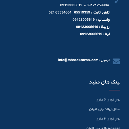
09121259904 - 09123005619
تلفن ثابت :
65519359- 65534604 021
واتساپ :
09123005619
روبیکا :
09123005619
ایتا :
09123005619
ایمیل : info@taharoksazan.com
لینک های مفید
برج نوری 6 متری
سطل زباله پلي اتيلن
برج نوری 9 متری
مجموعه بازی پلی اتیلن